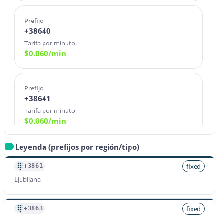
Prefijo
+38640
Tarifa por minuto
$
0.060
/min
Prefijo
+38641
Tarifa por minuto
$
0.060
/min
Leyenda (prefijos por región/tipo)
Prefijo
+38643
fixed
+3861
Tarifa por minuto
Ljubljana
$
0.060
/min
fixed
+3863