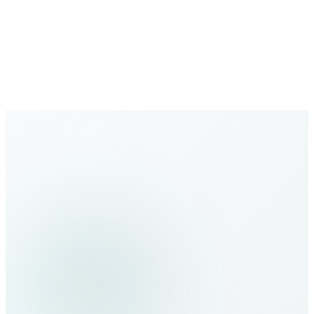
Red en expansión
Cobertura global creciente con nuevos destinos