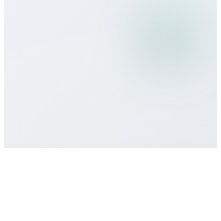
¿Qué métodos de pago aceptan?
¿Hay compromiso o contrato mínimo?
¿Cómo obtengo soporte?