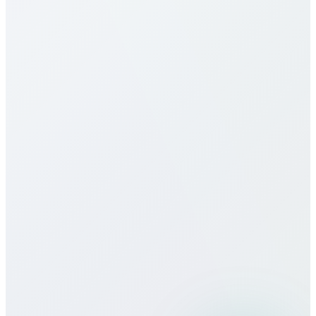
Nuestras tarifas a Slovenia son de las más
competitivas. Varían por destino (móvil/fijo) y plan.
Consulta la tabla arriba. Ofrecemos pago por
minuto, paquetes mensuales y planes ilimitados, sin
cargos ocultos ni contratos.
¿Ofrecen eSIM para Slovenia?
¿Cómo es la calidad de llamada?
¿Puedo usar Bitcall viajando?