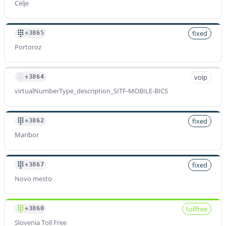
Celje
Prefijo
+38649
Tarifa por minuto
fixed
+3865
$
0.060
/min
Portoroz
Prefijo
voip
+3864
+38651
virtualNumberType_description_SITF-MOBILE-BICS
Tarifa por minuto
$
0.060
/min
fixed
+3862
Maribor
Prefijo
+38664
fixed
+3867
Tarifa por minuto
$
0.060
/min
Novo mesto
tollfree
+3860
Prefijo
Slovenia Toll Free
+38668