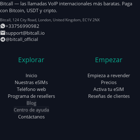
Bitcall — las llamadas VoIP internacionales más baratas. Paga
con Bitcoin, USDT y cripto.
Bitcall, 124 City Road
,
London
,
United Kingdom
,
EC1V 2NX
+33756990982
support@bitcall.io
@bitcall_official
Explorar
Empezar
Inicio
Empieza a revender
Nuestras eSIMs
Precios
Teléfono web
Activa tu eSIM
Programa de resellers
Reseñas de clientes
Blog
Centro de ayuda
Contáctanos