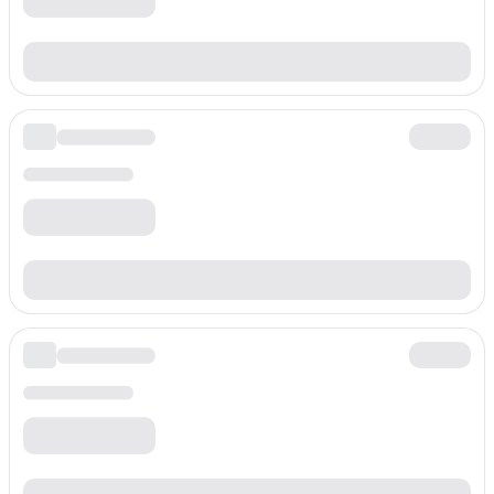
Prefijo
+3869818
Tarifa por minuto
$
0.060
/min