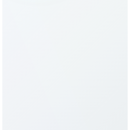
¿Cómo llamo a Switzerland?
¿Cuáles son las tarifas a Switzerland?
Nuestras tarifas a Switzerland son de las más
competitivas. Varían por destino (móvil/fijo) y plan.
Consulta la tabla arriba. Ofrecemos pago por
minuto, paquetes mensuales y planes ilimitados, sin
cargos ocultos ni contratos.