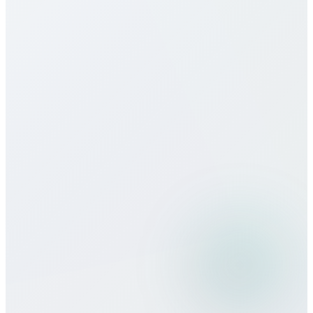
¿Ofrecen eSIM para Switzerland?
¿Cómo es la calidad de llamada?
¿Puedo usar Bitcall viajando?
¿Qué métodos de pago aceptan?