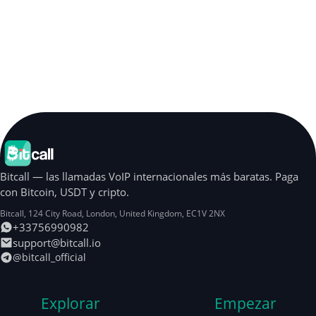
Bitcall — las llamadas VoIP internacionales más baratas. Paga
con Bitcoin, USDT y cripto.
Bitcall, 124 City Road
,
London
,
United Kingdom
,
EC1V 2NX
+33756990982
support@bitcall.io
@bitcall_official
Explorar
Empezar