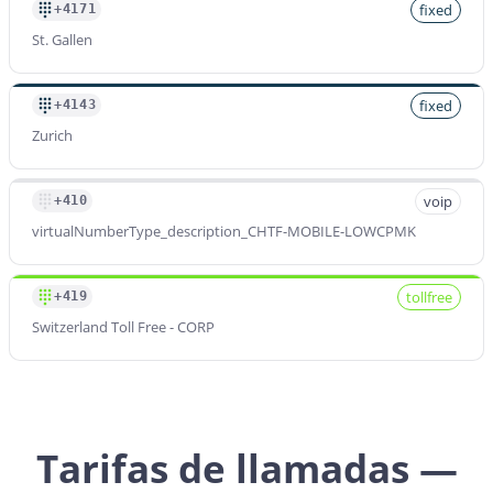
fixed
+4171
St. Gallen
Prefijo
+41779
fixed
+4143
Tarifa por minuto
Zurich
$
0.220
/min
voip
+410
Prefijo
virtualNumberType_description_CHTF-MOBILE-LOWCPMK
+4178
Tarifa por minuto
$
0.220
/min
tollfree
+419
Switzerland Toll Free - CORP
Prefijo
+4179
Tarifa por minuto
$
0.220
/min
Tarifas de llamadas —