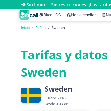
📢 Sin límites. Sin restricciones. ¡Las tar
Bitcall OS
Hazte reseller
Nu
Inicio
/
Países
/
Sweden
Tarifas y datos
Sweden
Sweden
Europe
•
N/A
Desde 0.033/min