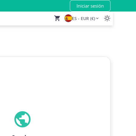
Iniciar sesión
ES - EUR (€)