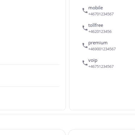
mobile
+46701234567
tollfree
+4620123456
premium
+469001234567
voip
+46751234567