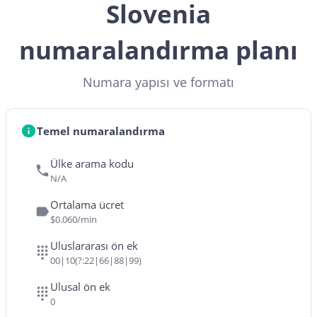
Slovenia
numaralandırma planı
Numara yapısı ve formatı
Temel numaralandırma
Ülke arama kodu
N/A
Ortalama ücret
$0.060/min
Uluslararası ön ek
00|10(?:22|66|88|99)
Ulusal ön ek
0