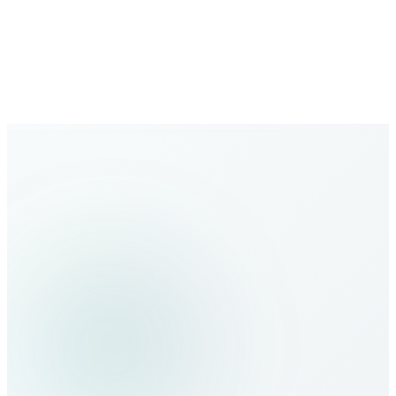
Büyüyen ağ
Yeni destinasyonlarla genişleyen kapsama