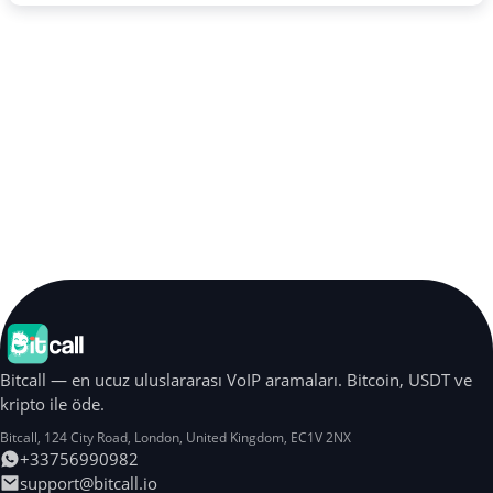
Bitcall — en ucuz uluslararası VoIP aramaları. Bitcoin, USDT ve
kripto ile öde.
Bitcall, 124 City Road
,
London
,
United Kingdom
,
EC1V 2NX
+33756990982
support@bitcall.io