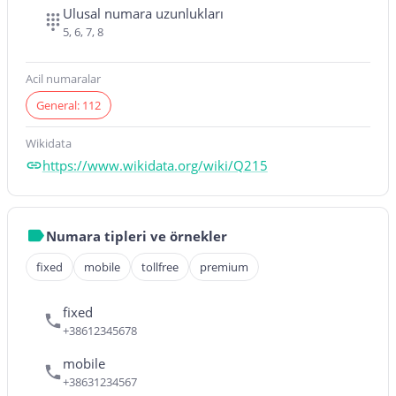
Ulusal numara uzunlukları
5, 6, 7, 8
Acil numaralar
General: 112
Wikidata
https://www.wikidata.org/wiki/Q215
Numara tipleri ve örnekler
fixed
mobile
tollfree
premium
fixed
+38612345678
mobile
+38631234567