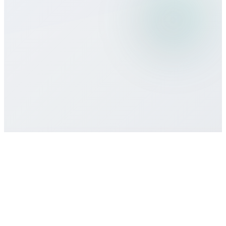
Hangi ödeme yöntemlerini kabul
ediyorsunuz?
Asgari taahhüt veya sözleşme var mı?
Destek nasıl alırım?