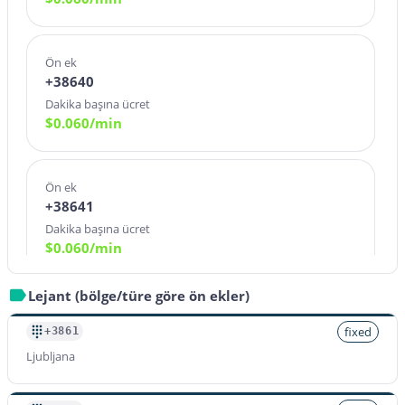
Ön ek
+38640
Dakika başına ücret
$
0.060
/min
Ön ek
+38641
Dakika başına ücret
$
0.060
/min
Lejant (bölge/türe göre ön ekler)
Ön ek
+38643
fixed
+3861
Dakika başına ücret
Ljubljana
$
0.060
/min