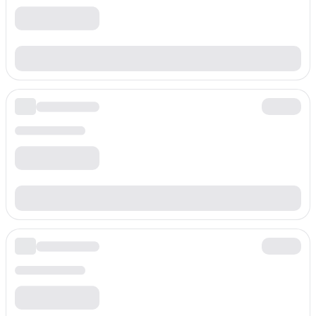
Ön ek
+3869818
Dakika başına ücret
$
0.060
/min