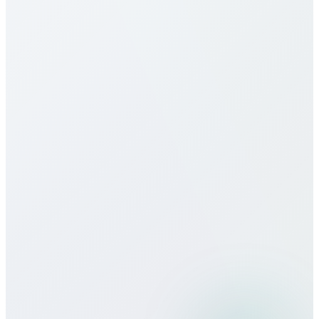
Slovenia için tarifelerimiz en rekabetçilerden. Hedefe
(mobil/sabit) ve plana göre değişir. Yukarıdaki
tabloya bakın. Dakika başı, aylık paketler, limitsiz
seçenekler sunarız; gizli ücret veya sözleşme yok.
Slovenia için eSIM sunuyor musunuz?
Çağrı kalitesi nasıl?
Seyahatte Bitcall kullanabilir miyim?