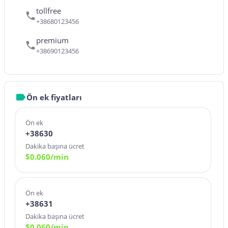
tollfree
+38680123456
premium
+38690123456
Ön ek fiyatları
Ön ek
+38630
Dakika başına ücret
$
0.060
/min
Ön ek
+38631
Dakika başına ücret
$
0.060
/min