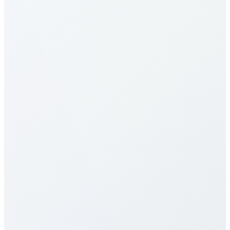
Vatican City nasıl aranır?
Vatican City tarifeleri nedir?
Vatican City için tarifelerimiz en rekabetçilerden.
Hedefe (mobil/sabit) ve plana göre değişir.
Yukarıdaki tabloya bakın. Dakika başı, aylık paketler,
limitsiz seçenekler sunarız; gizli ücret veya sözleşme
yok.