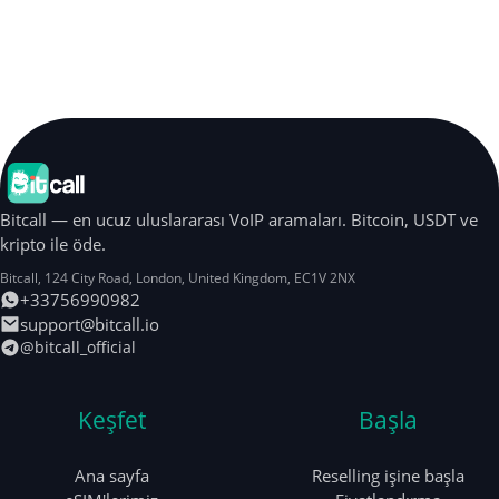
Bitcall — en ucuz uluslararası VoIP aramaları. Bitcoin, USDT ve
kripto ile öde.
Bitcall, 124 City Road
,
London
,
United Kingdom
,
EC1V 2NX
+33756990982
support@bitcall.io
@bitcall_official
Keşfet
Başla
Ana sayfa
Reselling işine başla