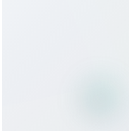
Vatican City için eSIM sunuyor
musunuz?
Çağrı kalitesi nasıl?
Seyahatte Bitcall kullanabilir miyim?
Hangi ödeme yöntemlerini kabul
ediyorsunuz?
Asgari taahhüt veya sözleşme var mı?