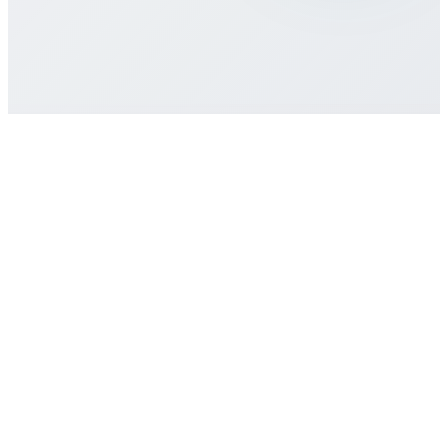
Destek nasıl alırım?
Başlayın
eSIM planı satın al