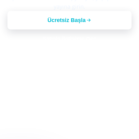
yayına girin.
Ücretsiz Başla
Satışla İletişime Geç
index.html
<!-- 
Add before </body>
 -->
<script
src
=
"https://apps.bitcall.io/webphone/lo
<script>
BitcallWebphone
.
init
(
{
key
: 
"YOUR_KEY"
,
sip
: 
{
domain
: 
"YOUR_SIP_DOMAIN"
,