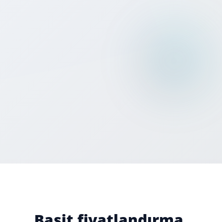
görünür — sunucu yapılandırması, npm paketleri veya
karmaşık SDK'lar gerekmez. Bit Dialer HTML, React ve
WordPress'i destekler ve script eşzamansız yüklendiği
için sayfa hızınızı veya Lighthouse skorunuzu
etkilemez.
📱
Bit Dialer'ın maliyeti nedir?
💳
Webphone mobil tarayıcılarda çalışır mı?
Basit fiyatlandırma,