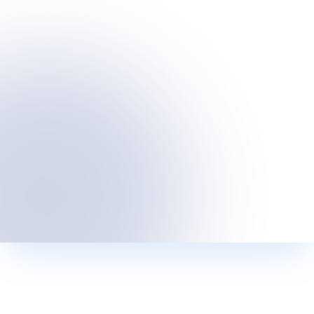
username
: 
"YOUR_SIP_USERNAME"
,
password
: 
"YOUR_SIP_PASSWORD"
}
,
phoneSelectors
: [
'.phone-number'
],
behavior
: 
{
host
: 
{
mode
: 
"confirm"
}
,
sessionRestore
: 
'auto'
,
theme
: 
{
start
: 
'system'
}
,
}
}
);
</script>