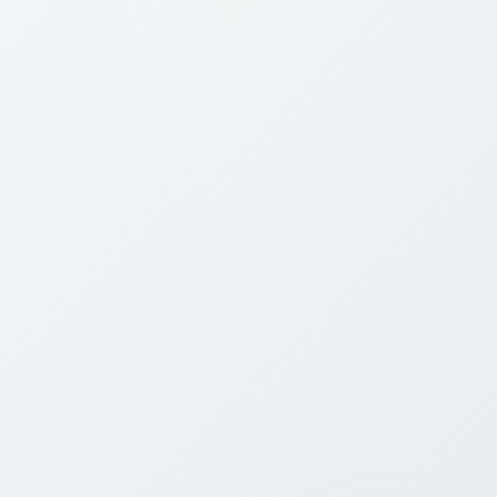
Önceki
Sonraki
📞
WebRTC webphone nedir ve nasıl çalışır?
Click-to-call widget'ını web siteme nasıl
⚙️
eklerim?
Benzersiz tek satırlık JavaScript snippetinizi
Bitcall
panelinden
kopyalayın ve web sitenizin HTML'ine
kapanış
etiketinden önce yapıştırın. Widget anında