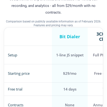
recording, and analytics - all from $29/month with no
contracts.
Comparison based on publicly available information as of February 2026.
Features and pricing may vary.
3CX 
Bit Dialer
Cli
Setup
1-line JS snippet
Full PBX
Starting price
$29/mo
Free (l
Free trial
14 days
Ye
Contracts
None
Annual 