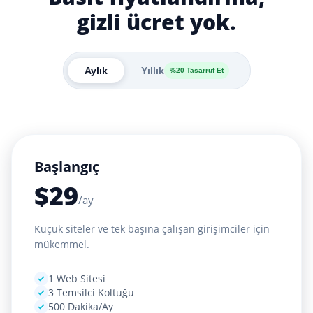
gizli ücret yok.
Aylık
Yıllık
%20 Tasarruf Et
Başlangıç
$
29
/ay
Küçük siteler ve tek başına çalışan girişimciler için
mükemmel.
1 Web Sitesi
3 Temsilci Koltuğu
500 Dakika/Ay