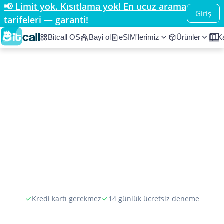
📢 Limit yok. Kısıtlama yok! En ucuz arama
Giriş
tarifeleri — garanti!
Bitcall OS
Bayi ol
eSIM'lerimiz
Ürünler
K
Kredi kartı gerekmez
14 günlük ücretsiz deneme