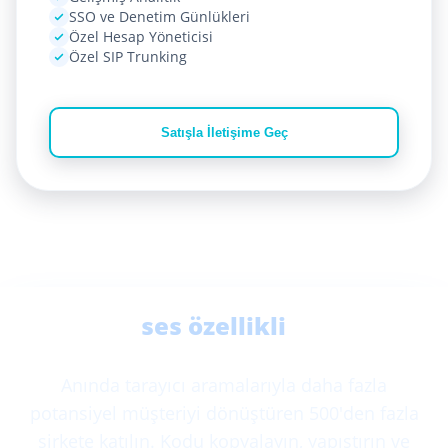
SSO ve Denetim Günlükleri
Özel Hesap Yöneticisi
Özel SIP Trunking
Satışla İletişime Geç
Sitenizi
ses özellikli
yapmaya
hazır mısınız?
Anında tarayıcı aramalarıyla daha fazla
potansiyel müşteriyi dönüştüren 500'den fazla
şirkete katılın. Kodu kopyalayın, yapıştırın ve