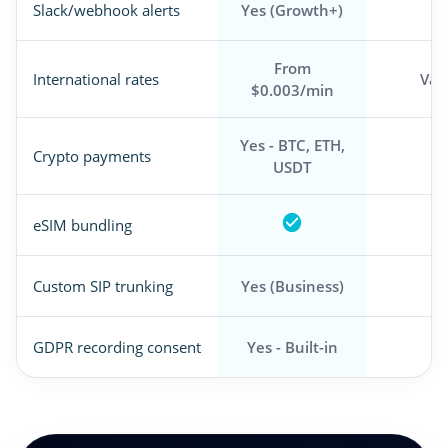
Slack/webhook alerts
Yes (Growth+)
From
International rates
Var
$0.003/min
Yes - BTC, ETH,
Crypto payments
USDT
eSIM bundling
Custom SIP trunking
Yes (Business)
GDPR recording consent
Yes - Built-in