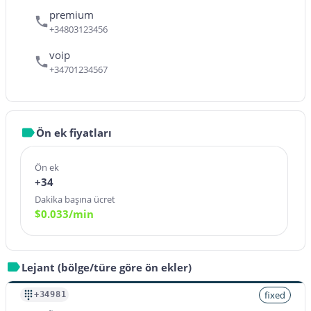
premium
+34803123456
voip
+34701234567
Ön ek fiyatları
Ön ek
+34
Dakika başına ücret
$
0.033
/min
Lejant (bölge/türe göre ön ekler)
fixed
+34981