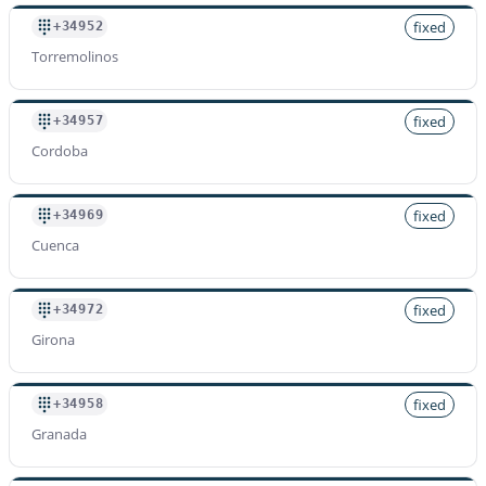
fixed
+34952
Torremolinos
fixed
+34957
Cordoba
fixed
+34969
Cuenca
fixed
+34972
Girona
fixed
+34958
Granada