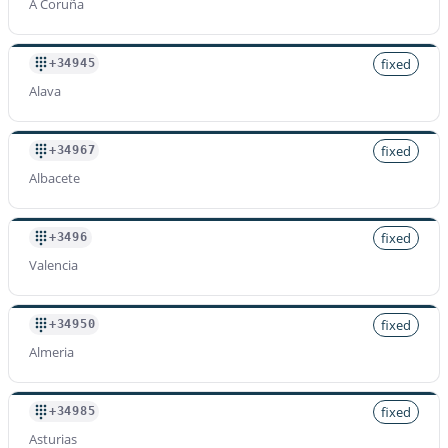
A Coruña
fixed
+34945
Alava
fixed
+34967
Albacete
fixed
+3496
Valencia
fixed
+34950
Almeria
fixed
+34985
Asturias