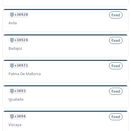
fixed
+34920
Avila
fixed
+34924
Badajoz
fixed
+34971
Palma De Mallorca
fixed
+3493
Igualada
fixed
+3494
Vizcaya