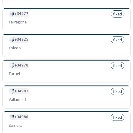
fixed
+34977
Tarragona
fixed
+34925
Toledo
fixed
+34978
Turuel
fixed
+34983
Valladolid
fixed
+34980
Zamora