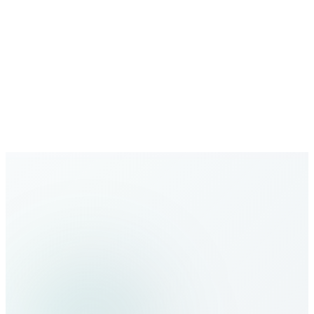
Büyüyen ağ
Yeni destinasyonlarla genişleyen kapsama