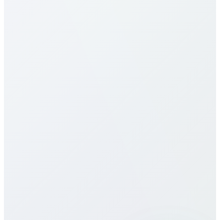
Spain tarifeleri nedir?
Spain için tarifelerimiz en rekabetçilerden. Hedefe
(mobil/sabit) ve plana göre değişir. Yukarıdaki
tabloya bakın. Dakika başı, aylık paketler, limitsiz
seçenekler sunarız; gizli ücret veya sözleşme yok.
Spain için eSIM sunuyor musunuz?
Çağrı kalitesi nasıl?