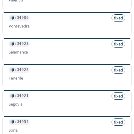
fixed
+34986
Pontevedra
fixed
+34923
Salamanca
fixed
+34922
Tenerife
fixed
+34921
Segovia
fixed
+34954
Soria