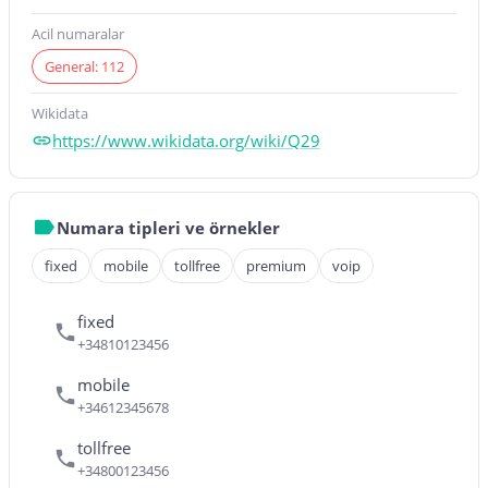
Acil numaralar
General: 112
Wikidata
https://www.wikidata.org/wiki/Q29
Numara tipleri ve örnekler
fixed
mobile
tollfree
premium
voip
fixed
+34810123456
mobile
+34612345678
tollfree
+34800123456