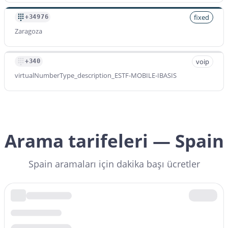
fixed
+34976
Zaragoza
voip
+340
virtualNumberType_description_ESTF-MOBILE-IBASIS
Arama tarifeleri — Spain
Spain aramaları için dakika başı ücretler