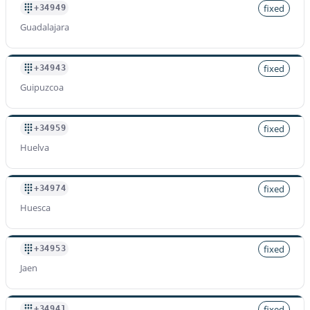
fixed
+34949
Guadalajara
fixed
+34943
Guipuzcoa
fixed
+34959
Huelva
fixed
+34974
Huesca
fixed
+34953
Jaen
fixed
+34941