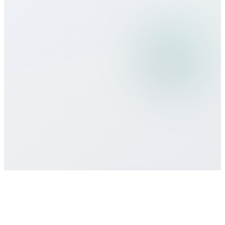
Seyahatte Bitcall kullanabilir miyim?
Hangi ödeme yöntemlerini kabul
ediyorsunuz?
Asgari taahhüt veya sözleşme var mı?
Destek nasıl alırım?