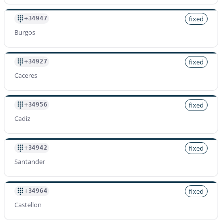
fixed
+34947
Burgos
fixed
+34927
Caceres
fixed
+34956
Cadiz
fixed
+34942
Santander
fixed
+34964
Castellon