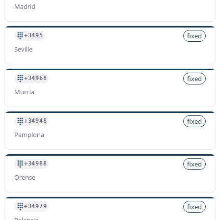
Madrid
fixed
+3495
Seville
fixed
+34968
Murcia
fixed
+34948
Pamplona
fixed
+34988
Orense
fixed
+34979
Palencia