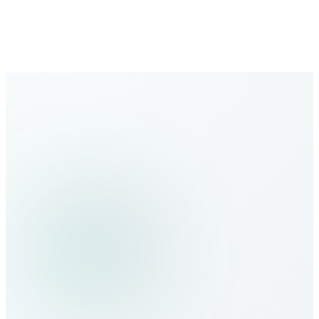
Yeni destinasyonlarla genişleyen kapsama