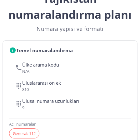
numaralandırma planı
Numara yapısı ve formatı
Temel numaralandırma
Ülke arama kodu
N/A
Uluslararası ön ek
810
Ulusal numara uzunlukları
9
Acil numaralar
General: 112