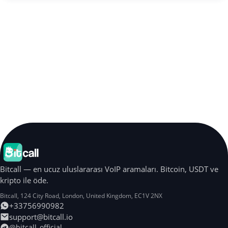
Bitcall — en ucuz uluslararası VoIP aramaları. Bitcoin, USDT ve
kripto ile öde.
Bitcall, 124 City Road
,
London
,
United Kingdom
,
EC1V 2NX
+33756990982
support@bitcall.io
@bitcall_official