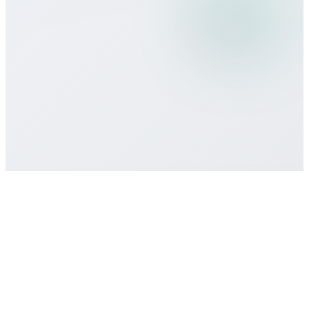
Hangi ödeme yöntemlerini kabul
ediyorsunuz?
Asgari taahhüt veya sözleşme var mı?
Destek nasıl alırım?