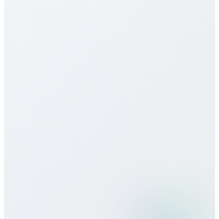
Yukarıdaki tabloya bakın. Dakika başı, aylık paketler,
limitsiz seçenekler sunarız; gizli ücret veya sözleşme
yok.
Tajikistan için eSIM sunuyor musunuz?
Çağrı kalitesi nasıl?
Seyahatte Bitcall kullanabilir miyim?