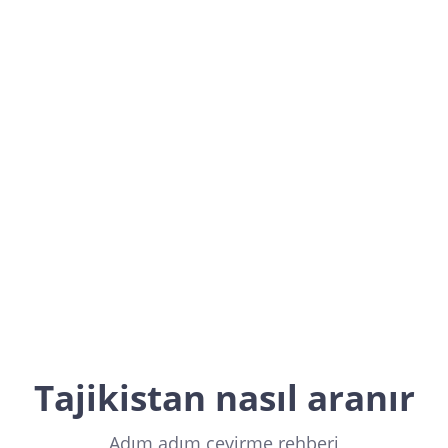
Tajikistan
Asia
Tajikistan nasıl aranır
Adım adım çevirme rehberi