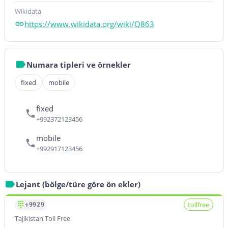
Wikidata
https://www.wikidata.org/wiki/Q863
Numara tipleri ve örnekler
fixed
mobile
fixed
+992372123456
mobile
+992917123456
Lejant (bölge/türe göre ön ekler)
tollfree
+9929
Tajikistan Toll Free