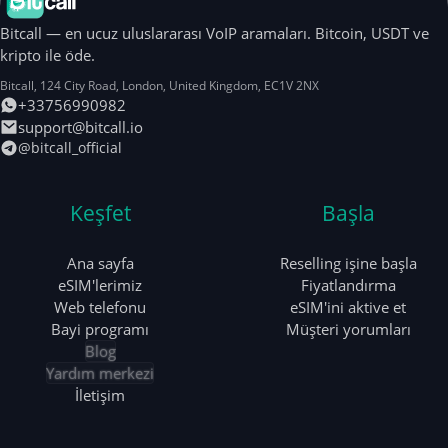
Bitcall — en ucuz uluslararası VoIP aramaları. Bitcoin, USDT ve
kripto ile öde.
Bitcall, 124 City Road
,
London
,
United Kingdom
,
EC1V 2NX
+33756990982
support@bitcall.io
@bitcall_official
Keşfet
Başla
Ana sayfa
Reselling işine başla
eSIM'lerimiz
Fiyatlandırma
Web telefonu
eSIM'ini aktive et
Bayi programı
Müşteri yorumları
Blog
Yardım merkezi
İletişim