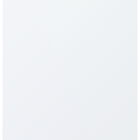
Sierra Leone tarifeleri nedir?
Sierra Leone için tarifelerimiz en rekabetçilerden.
Hedefe (mobil/sabit) ve plana göre değişir.
Yukarıdaki tabloya bakın. Dakika başı, aylık paketler,
limitsiz seçenekler sunarız; gizli ücret veya sözleşme
yok.
Sierra Leone için eSIM sunuyor
musunuz?
Çağrı kalitesi nasıl?