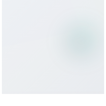
Seyahatte Bitcall kullanabilir miyim?
Hangi ödeme yöntemlerini kabul
ediyorsunuz?
Asgari taahhüt veya sözleşme var mı?
Destek nasıl alırım?