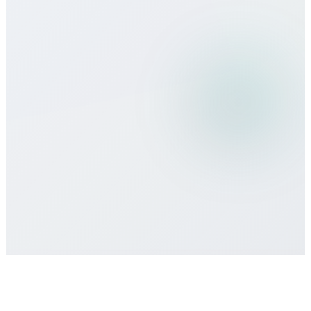
Seyahatte Bitcall kullanabilir miyim?
Hangi ödeme yöntemlerini kabul
ediyorsunuz?
Asgari taahhüt veya sözleşme var mı?
Destek nasıl alırım?