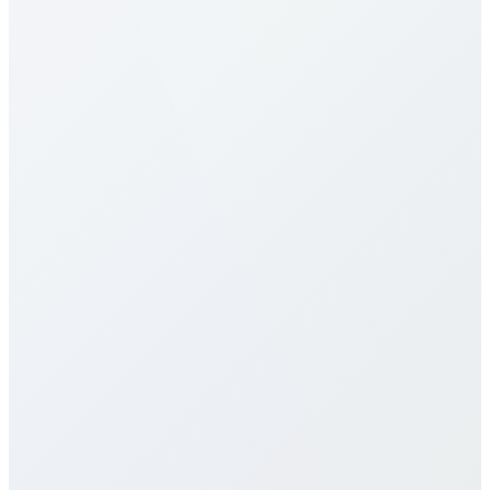
Somalia tarifeleri nedir?
Somalia için tarifelerimiz en rekabetçilerden. Hedefe
(mobil/sabit) ve plana göre değişir. Yukarıdaki
tabloya bakın. Dakika başı, aylık paketler, limitsiz
seçenekler sunarız; gizli ücret veya sözleşme yok.
Somalia için eSIM sunuyor musunuz?
Çağrı kalitesi nasıl?