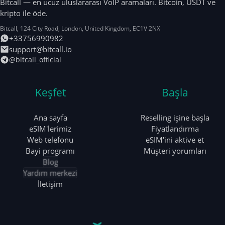
Bitcall — en ucuz uluslararası VoIP aramaları. Bitcoin, USDT ve
kripto ile öde.
Bitcall, 124 City Road
,
London
,
United Kingdom
,
EC1V 2NX
+33756990982
support@bitcall.io
@bitcall_official
Keşfet
Başla
Ana sayfa
Reselling işine başla
eSIM'lerimiz
Fiyatlandırma
Web telefonu
eSIM'ini aktive et
Bayi programı
Müşteri yorumları
Blog
Yardım merkezi
İletişim