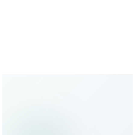
Büyüyen ağ
Yeni destinasyonlarla genişleyen kapsama