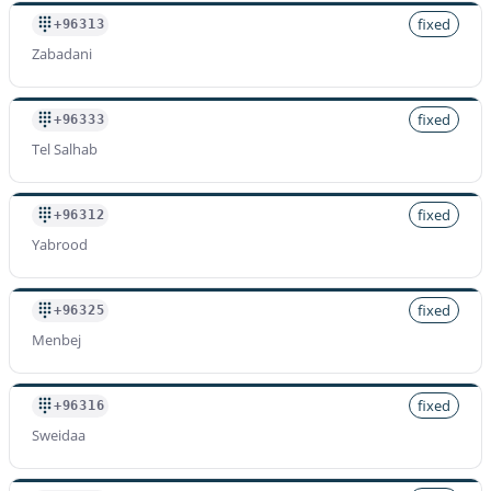
fixed
+96313
Zabadani
fixed
+96333
Tel Salhab
fixed
+96312
Yabrood
fixed
+96325
Menbej
fixed
+96316
Sweidaa