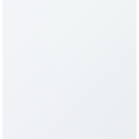
Как звонить в Syria?
Каковы тарифы в Syria?
Наши тарифы в Syria одни из самых выгодных.
Цены зависят от направления (мобильный/
фиксированный) и выбранного плана. См.
таблицу выше. Предлагаем поминутные,
месячные и безлимитные планы без скрытых
сборов и контрактов.
Есть ли eSIM для Syria?