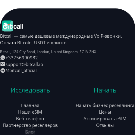
Bitcall — самые дешёвые международные VoIP‑звонки.
Оплата Bitcoin, USDT и крипто.
Bitcall, 124 City Road
,
London
,
United Kingdom
,
EC1V 2NX
+33756990982
support@bitcall.io
@bitcall_official
Исследовать
Начать
Главная
Начать бизнес реселлинга
Наши eSIM
Цены
Веб-телефон
Активировать eSIM
Партнёрство реселлеров
Отзывы
Блог