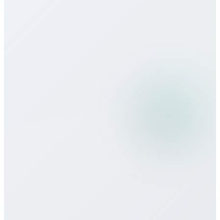
Какое качество связи?
Можно ли использовать Bitcall в
поездках?
Какие способы оплаты принимаете?
Есть ли минимальные обязательства
или контракт?
Как получить поддержку?