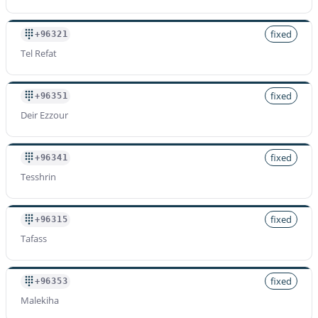
fixed
+96321
Tel Refat
fixed
+96351
Deir Ezzour
fixed
+96341
Tesshrin
fixed
+96315
Tafass
fixed
+96353
Malekiha