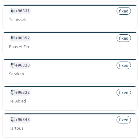
fixed
+96331
Telbisseh
fixed
+96352
Raas Al-Ein
fixed
+96323
Sarakeb
fixed
+96322
Tel Abiad
fixed
+96343
Tartous