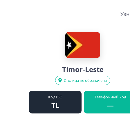
Узн
Timor-Leste
Столица не обозначена
Код ISO
Телефонный код
TL
—