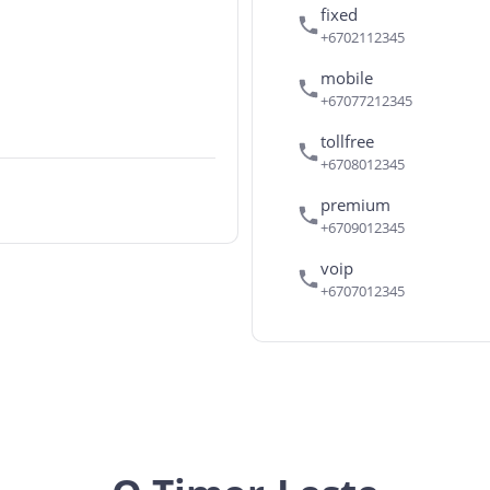
fixed
+6702112345
mobile
+67077212345
tollfree
+6708012345
premium
+6709012345
voip
+6707012345