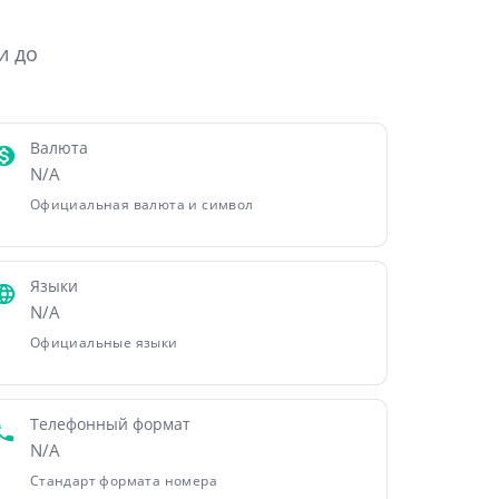
и до
Валюта
N/A
Официальная валюта и символ
Языки
N/A
Официальные языки
Телефонный формат
N/A
Стандарт формата номера