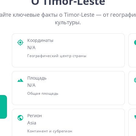
О Timor-Leste
айте ключевые факты о Timor-Leste — от географи
культуры.
Координаты
N/A
Географический центр страны
Площадь
N/A
Общая площадь
Регион
Asia
Континент и субрегион