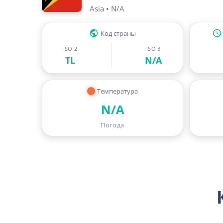
Asia
•
N/A
Код страны
ISO 2
ISO 3
TL
N/A
Температура
N/A
Погода