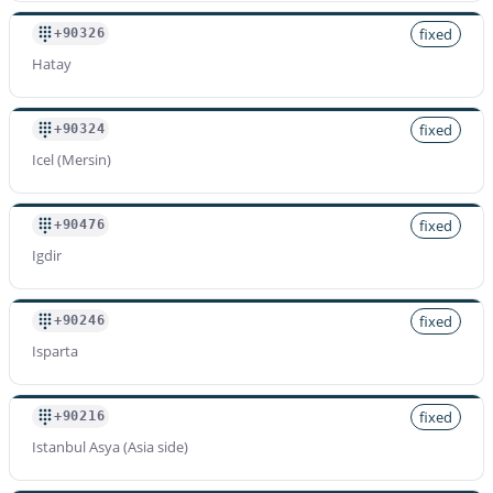
fixed
+90326
Hatay
fixed
+90324
Icel (Mersin)
fixed
+90476
Igdir
fixed
+90246
Isparta
fixed
+90216
Istanbul Asya (Asia side)