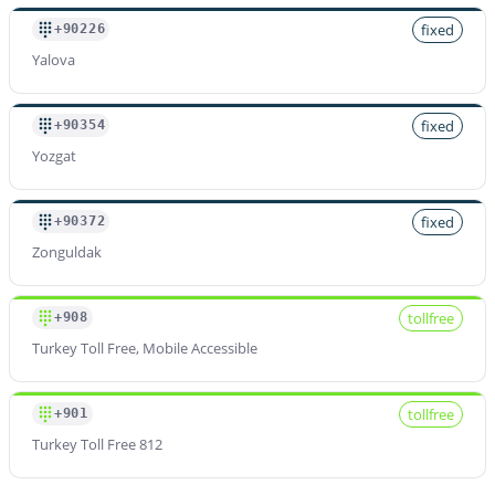
fixed
+90226
Yalova
fixed
+90354
Yozgat
fixed
+90372
Zonguldak
tollfree
+908
Turkey Toll Free, Mobile Accessible
tollfree
+901
Turkey Toll Free 812