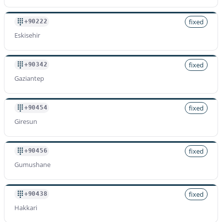
fixed
+90222
Eskisehir
fixed
+90342
Gaziantep
fixed
+90454
Giresun
fixed
+90456
Gumushane
fixed
+90438
Hakkari