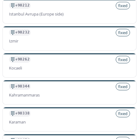
fixed
+90212
Istanbul Avrupa (Europe side)
fixed
+90232
Izmir
fixed
+90262
Kocaeli
fixed
+90344
Kahramanmaras
fixed
+90338
Karaman