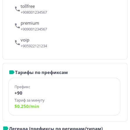
tollfree
+908001234567
premium
+909001234567
voip
+905922121234
Тарифы по префиксам
Префикс
+90
Тариф за минуту
$
0.250
/min
Легенда (префиксы по регионам/типам)