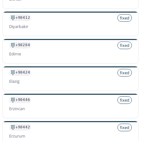
fixed
+90412
Diyarbakir
fixed
+90284
Edirne
fixed
+90424
Elazig
fixed
+90446
Erzincan
fixed
+90442
Erzurum