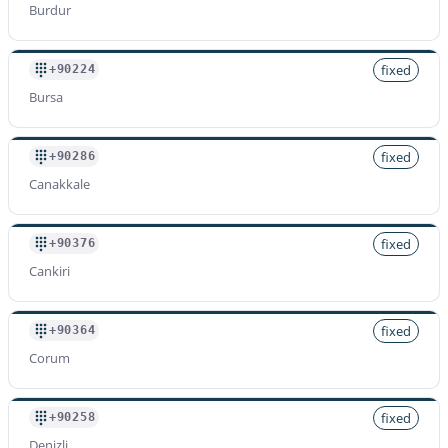
Burdur
fixed
+90224
Bursa
fixed
+90286
Canakkale
fixed
+90376
Cankiri
fixed
+90364
Corum
fixed
+90258
Denizli