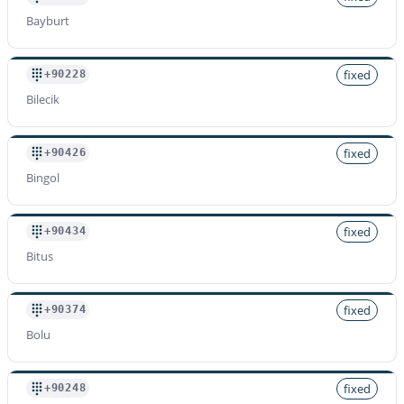
Bayburt
fixed
+90228
Bilecik
fixed
+90426
Bingol
fixed
+90434
Bitus
fixed
+90374
Bolu
fixed
+90248