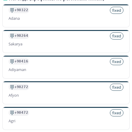
fixed
+90322
Adana
fixed
+90264
Sakarya
fixed
+90416
Adiyaman
fixed
+90272
Afyon
fixed
+90472
Agri