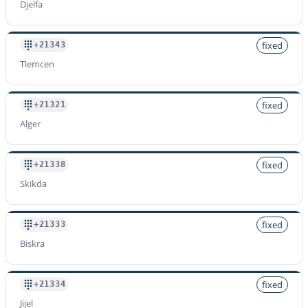
Djelfa
Prefijo
+2139619
Tarifa por minuto
fixed
+21343
$
1.200
/min
Tlemcen
fixed
+21321
Alger
fixed
+21338
Skikda
fixed
+21333
Biskra
fixed
+21334
Jijel