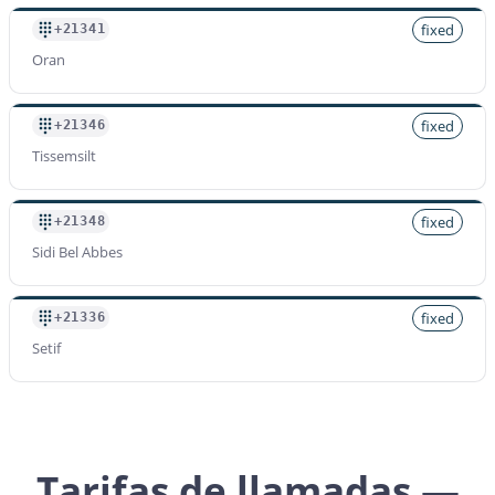
fixed
+21341
Oran
fixed
+21346
Tissemsilt
fixed
+21348
Sidi Bel Abbes
fixed
+21336
Setif
Tarifas de llamadas —