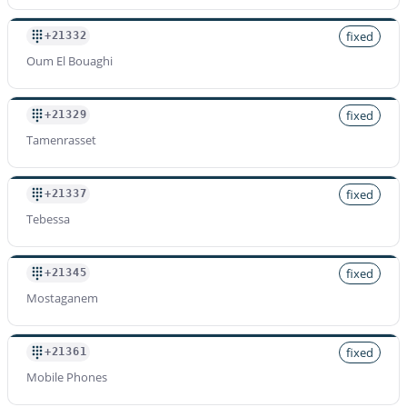
fixed
+21332
Oum El Bouaghi
fixed
+21329
Tamenrasset
fixed
+21337
Tebessa
fixed
+21345
Mostaganem
fixed
+21361
Mobile Phones