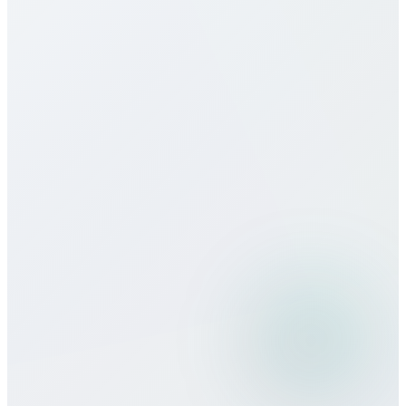
¿Ofrecen eSIM para Algeria?
¿Cómo es la calidad de llamada?
¿Puedo usar Bitcall viajando?
¿Qué métodos de pago aceptan?