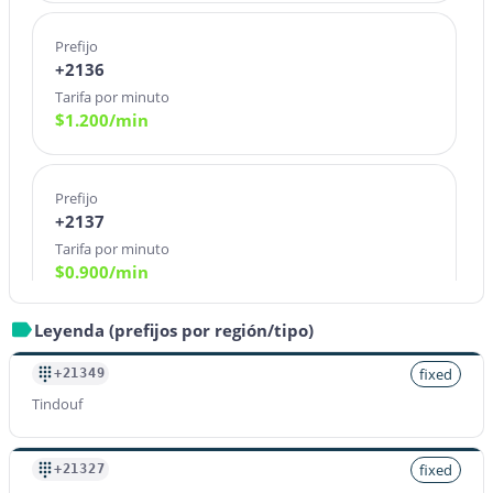
Prefijo
+2136
Tarifa por minuto
$
1.200
/min
Prefijo
+2137
Tarifa por minuto
$
0.900
/min
Leyenda (prefijos por región/tipo)
Prefijo
+21380
fixed
+21349
Tarifa por minuto
Tindouf
$
1.200
/min
fixed
+21327