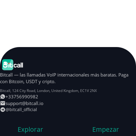
Bitcall — las llamadas VoIP internacionales más baratas. Paga
con Bitcoin, USDT y cripto.
Bitcall, 124 City Road
,
London
,
United Kingdom
,
EC1V 2NX
+33756990982
support@bitcall.io
@bitcall_official
Explorar
Empezar