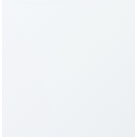
¿Cómo llamo a Algeria?
¿Cuáles son las tarifas a Algeria?
Nuestras tarifas a Algeria son de las más
competitivas. Varían por destino (móvil/fijo) y plan.
Consulta la tabla arriba. Ofrecemos pago por
minuto, paquetes mensuales y planes ilimitados, sin
cargos ocultos ni contratos.