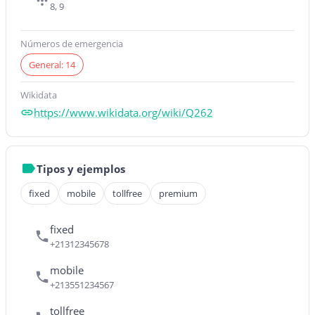
8, 9
Números de emergencia
General: 14
Wikidata
https://www.wikidata.org/wiki/Q262
Tipos y ejemplos
fixed
mobile
tollfree
premium
fixed
+21312345678
mobile
+213551234567
tollfree