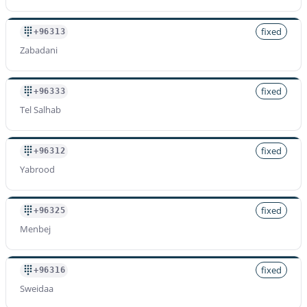
fixed
+96313
Zabadani
fixed
+96333
Tel Salhab
fixed
+96312
Yabrood
fixed
+96325
Menbej
fixed
+96316
Sweidaa