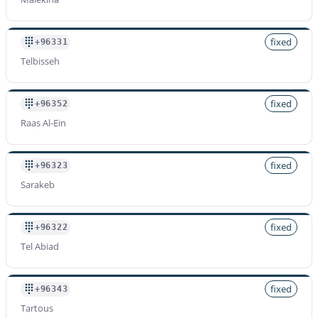
fixed
+96331
Telbisseh
fixed
+96352
Raas Al-Ein
fixed
+96323
Sarakeb
fixed
+96322
Tel Abiad
fixed
+96343
Tartous