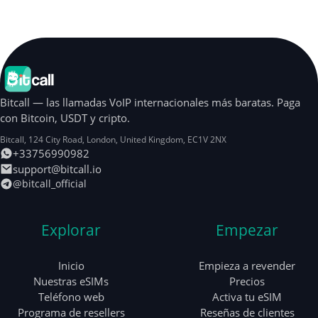
Bitcall — las llamadas VoIP internacionales más baratas. Paga
con Bitcoin, USDT y cripto.
Bitcall, 124 City Road
,
London
,
United Kingdom
,
EC1V 2NX
+33756990982
support@bitcall.io
@bitcall_official
Explorar
Empezar
Inicio
Empieza a revender
Nuestras eSIMs
Precios
Teléfono web
Activa tu eSIM
Programa de resellers
Reseñas de clientes