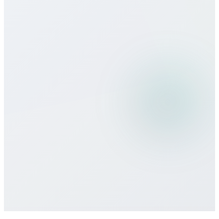
¿Cómo es la calidad de llamada?
¿Puedo usar Bitcall viajando?
¿Qué métodos de pago aceptan?
¿Hay compromiso o contrato mínimo?
¿Cómo obtengo soporte?