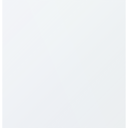
¿Cómo llamo a Syria?
¿Cuáles son las tarifas a Syria?
Nuestras tarifas a Syria son de las más competitivas.
Varían por destino (móvil/fijo) y plan. Consulta la
tabla arriba. Ofrecemos pago por minuto, paquetes
mensuales y planes ilimitados, sin cargos ocultos ni
contratos.
¿Ofrecen eSIM para Syria?