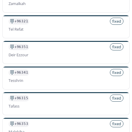
Zamalkah
fixed
+96321
Tel Refat
fixed
+96351
Deir Ezzour
fixed
+96341
Tesshrin
fixed
+96315
Tafass
fixed
+96353
Malekiha