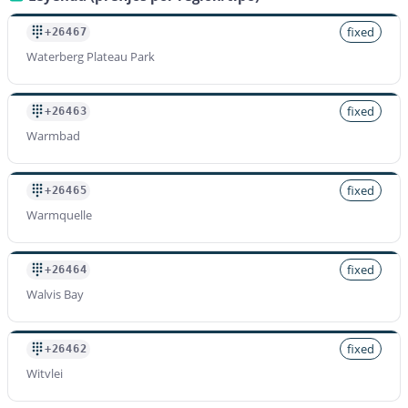
fixed
+26467
Waterberg Plateau Park
fixed
+26463
Warmbad
fixed
+26465
Warmquelle
fixed
+26464
Walvis Bay
fixed
+26462
Witvlei