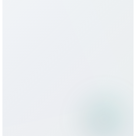
¿Ofrecen eSIM para Namibia?
¿Cómo es la calidad de llamada?
¿Puedo usar Bitcall viajando?
¿Qué métodos de pago aceptan?