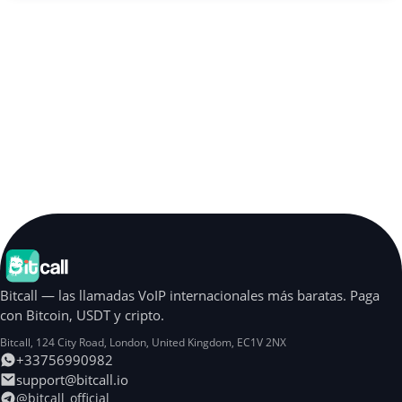
Bitcall — las llamadas VoIP internacionales más baratas. Paga
con Bitcoin, USDT y cripto.
Bitcall, 124 City Road
,
London
,
United Kingdom
,
EC1V 2NX
+33756990982
support@bitcall.io
@bitcall_official