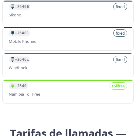
fixed
+26466
Sikono
fixed
+26481
Mobile Phones
fixed
+26461
Windhoek
tollfree
+2640
Namibia Toll Free
Tarifas de llamadas —