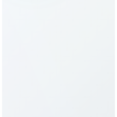
¿Cómo llamo a Namibia?
¿Cuáles son las tarifas a Namibia?
Nuestras tarifas a Namibia son de las más
competitivas. Varían por destino (móvil/fijo) y plan.
Consulta la tabla arriba. Ofrecemos pago por
minuto, paquetes mensuales y planes ilimitados, sin
cargos ocultos ni contratos.