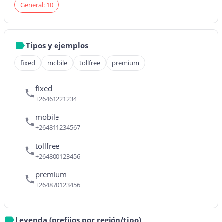
General: 10
Tipos y ejemplos
fixed
mobile
tollfree
premium
fixed
+26461221234
mobile
+264811234567
tollfree
+264800123456
premium
+264870123456
Leyenda (prefijos por región/tipo)