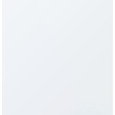
Nuestras tarifas a Lesotho son de las más
competitivas. Varían por destino (móvil/fijo) y plan.
Consulta la tabla arriba. Ofrecemos pago por
minuto, paquetes mensuales y planes ilimitados, sin
cargos ocultos ni contratos.
¿Ofrecen eSIM para Lesotho?
¿Cómo es la calidad de llamada?
¿Puedo usar Bitcall viajando?