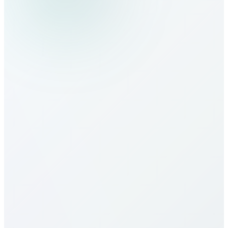
¿Cómo llamo a Lesotho?
¿Cuáles son las tarifas a Lesotho?