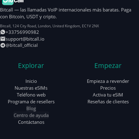
Bitcall — las llamadas VoIP internacionales más baratas. Paga
con Bitcoin, USDT y cripto.
Bitcall, 124 City Road
,
London
,
United Kingdom
,
EC1V 2NX
+33756990982
support@bitcall.io
@bitcall_official
Explorar
Empezar
Inicio
Empieza a revender
Nuestras eSIMs
Precios
Teléfono web
Activa tu eSIM
Programa de resellers
Reseñas de clientes
Blog
Centro de ayuda
Contáctanos