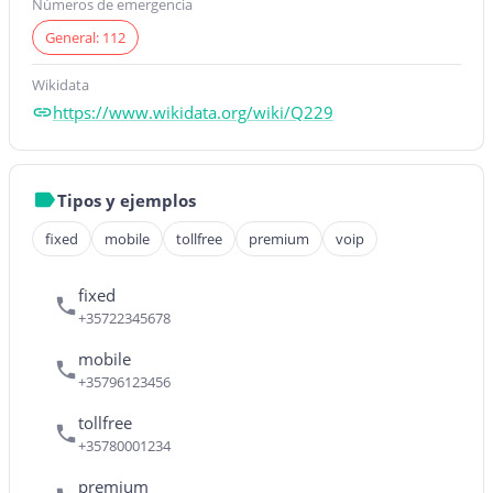
Números de emergencia
General: 112
Wikidata
https://www.wikidata.org/wiki/Q229
Tipos y ejemplos
fixed
mobile
tollfree
premium
voip
fixed
+35722345678
mobile
+35796123456
tollfree
+35780001234
premium