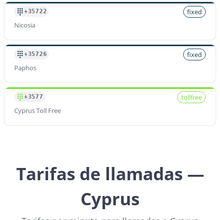
fixed
+35722
Nicosia
fixed
+35726
Paphos
tollfree
+3577
Cyprus Toll Free
Tarifas de llamadas —
Cyprus