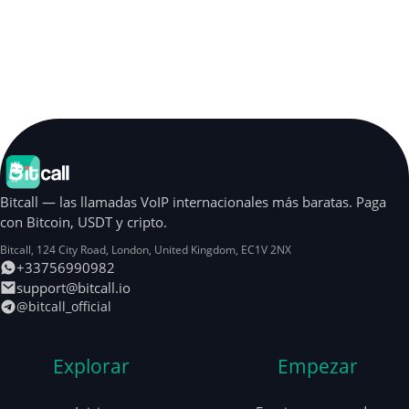
Bitcall — las llamadas VoIP internacionales más baratas. Paga
con Bitcoin, USDT y cripto.
Bitcall, 124 City Road
,
London
,
United Kingdom
,
EC1V 2NX
+33756990982
support@bitcall.io
@bitcall_official
Explorar
Empezar