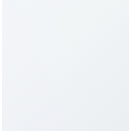
¿Cómo llamo a Cyprus?
¿Cuáles son las tarifas a Cyprus?
Nuestras tarifas a Cyprus son de las más
competitivas. Varían por destino (móvil/fijo) y plan.
Consulta la tabla arriba. Ofrecemos pago por
minuto, paquetes mensuales y planes ilimitados, sin
cargos ocultos ni contratos.
¿Ofrecen eSIM para Cyprus?