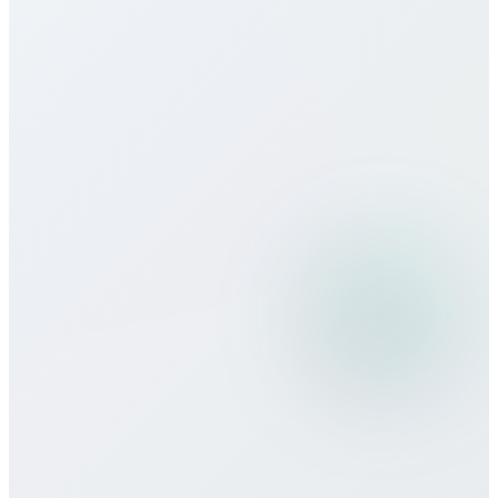
¿Cómo es la calidad de llamada?
¿Puedo usar Bitcall viajando?
¿Qué métodos de pago aceptan?
¿Hay compromiso o contrato mínimo?