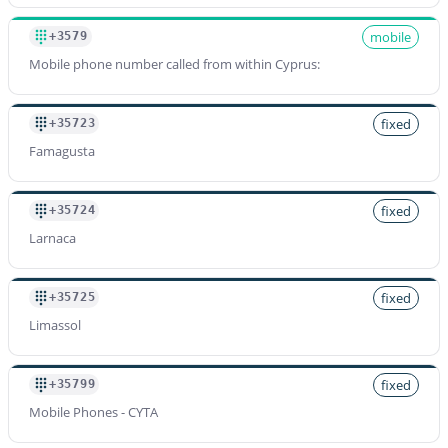
mobile
+3579
Mobile phone number called from within Cyprus:
fixed
+35723
Famagusta
fixed
+35724
Larnaca
fixed
+35725
Limassol
fixed
+35799
Mobile Phones - CYTA