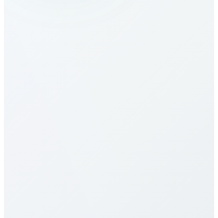
¿Cómo llamo a Cambodia?
¿Cuáles son las tarifas a Cambodia?
Nuestras tarifas a Cambodia son de las más
competitivas. Varían por destino (móvil/fijo) y plan.
Consulta la tabla arriba. Ofrecemos pago por
minuto, paquetes mensuales y planes ilimitados, sin