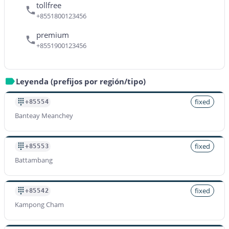
tollfree
+8551800123456
premium
+8551900123456
Leyenda (prefijos por región/tipo)
fixed
+85554
Banteay Meanchey
fixed
+85553
Battambang
fixed
+85542
Kampong Cham