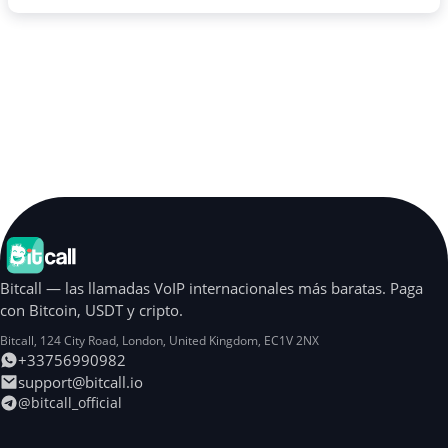
Bitcall — las llamadas VoIP internacionales más baratas. Paga
con Bitcoin, USDT y cripto.
Bitcall, 124 City Road
,
London
,
United Kingdom
,
EC1V 2NX
+33756990982
support@bitcall.io
@bitcall_official