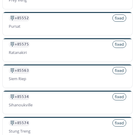
Prey Veng
fixed
+85552
Pursat
fixed
+85575
Ratanakiri
fixed
+85563
Siem Riep
fixed
+85534
Sihanoukville
fixed
+85574
Stung Treng