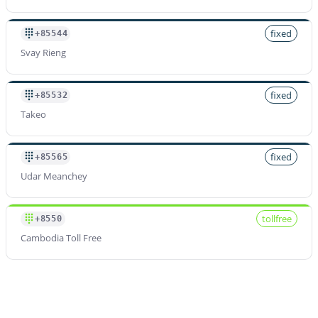
fixed
+85544
Svay Rieng
fixed
+85532
Takeo
fixed
+85565
Udar Meanchey
tollfree
+8550
Cambodia Toll Free