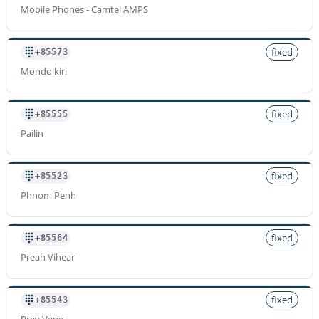
Mobile Phones - Camtel AMPS
fixed
+85573
Mondolkiri
fixed
+85555
Pailin
fixed
+85523
Phnom Penh
fixed
+85564
Preah Vihear
fixed
+85543