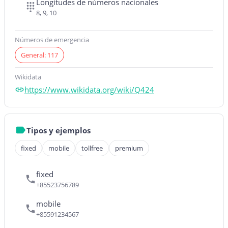
Longitudes de números nacionales
8, 9, 10
Números de emergencia
General: 117
Wikidata
https://www.wikidata.org/wiki/Q424
Tipos y ejemplos
fixed
mobile
tollfree
premium
fixed
+85523756789
mobile
+85591234567