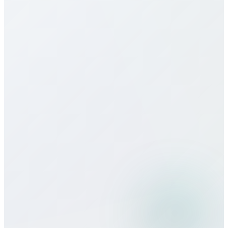
cargos ocultos ni contratos.
¿Ofrecen eSIM para Cambodia?
¿Cómo es la calidad de llamada?
¿Puedo usar Bitcall viajando?
¿Qué métodos de pago aceptan?