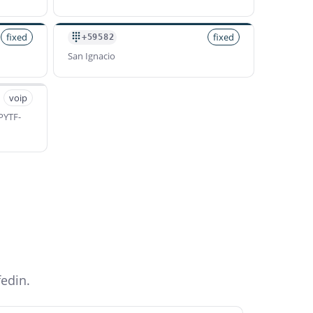
fixed
fixed
+59582
San Ignacio
voip
PYTF-
fedin.