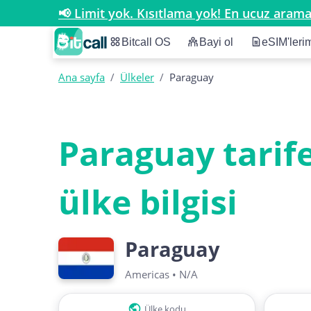
📢 Limit yok. Kısıtlama yok! En ucuz arama 
Bitcall OS
Bayi ol
eSIM'leri
Ana sayfa
/
Ülkeler
/
Paraguay
Paraguay tarife
ülke bilgisi
Paraguay
Americas
•
N/A
Ülke kodu