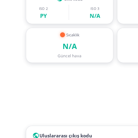
ISO 2
ISO 3
PY
N/A
Sıcaklık
N/A
Güncel hava
Uluslararası çıkış kodu