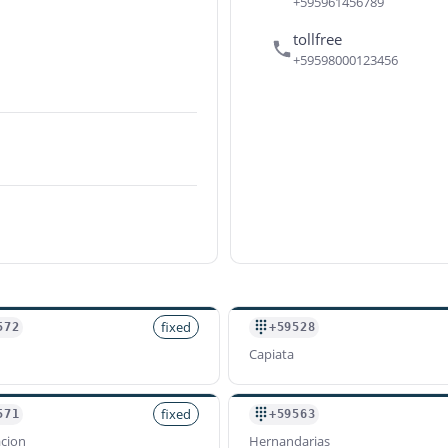
+595961456789
tollfree
+59598000123456
fixed
572
+59528
Capiata
fixed
571
+59563
cion
Hernandarias