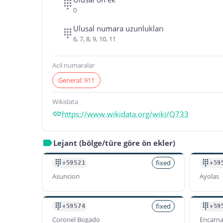
0
Ulusal numara uzunlukları
6, 7, 8, 9, 10, 11
Acil numaralar
General: 911
Wikidata
https://www.wikidata.org/wiki/Q733
Lejant (bölge/türe göre ön ekler)
fixed
+59521
+59
Asuncion
Ayolas
fixed
+59574
+59
Coronel Bogado
Encarna