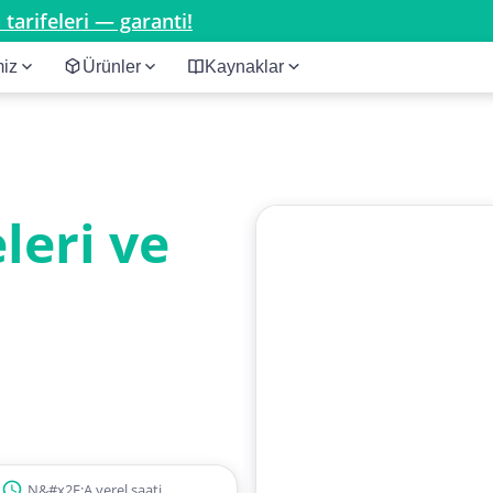
tarifeleri — garanti!
miz
Ürünler
Kaynaklar
leri ve
N&#x2F;A yerel saati