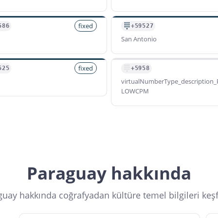
fixed
586
+59527
San Antonio
fixed
525
+5958
virtualNumberType_description_
LOWCPM
Paraguay hakkında
uay hakkında coğrafyadan kültüre temel bilgileri keş