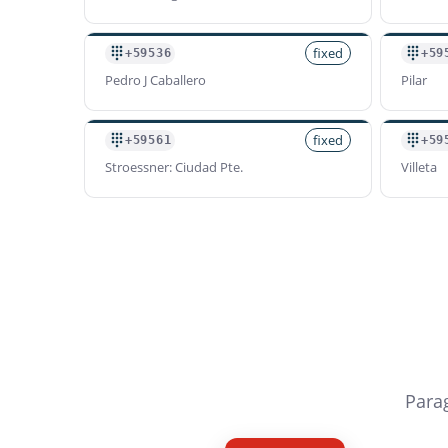
fixed
+59536
+59
Pedro J Caballero
Pilar
fixed
+59561
+59
Stroessner: Ciudad Pte.
Villeta
Parag