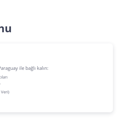
nu
raguay ile bağlı kalın:
ıları
r
 Veri)