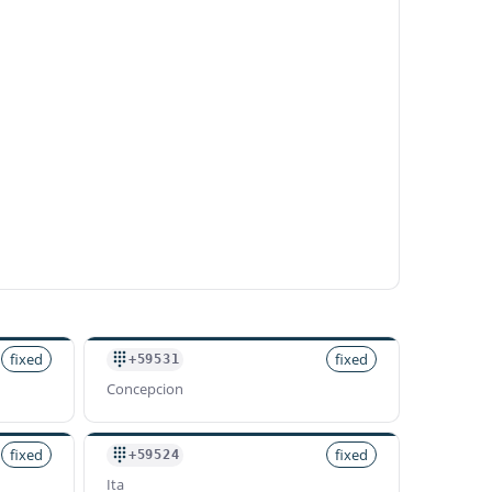
fixed
fixed
+59531
Concepcion
fixed
fixed
+59524
Ita