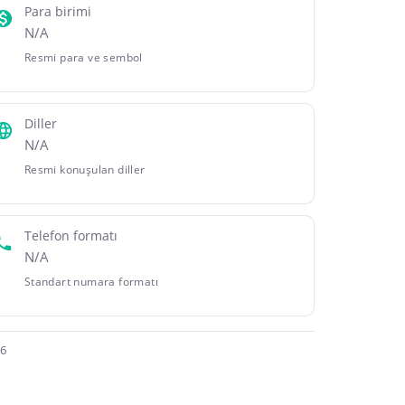
Para birimi
N/A
Resmi para ve sembol
Diller
N/A
Resmi konuşulan diller
Telefon formatı
N/A
Standart numara formatı
26