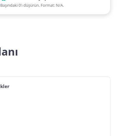
Başındaki 0'ı düşürün. Format: N/A.
lanı
kler