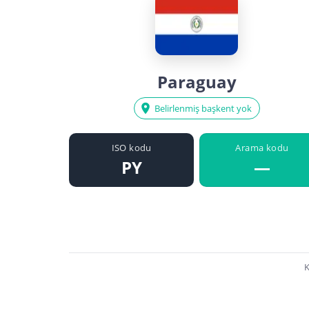
Paraguay
Belirlenmiş başkent yok
ISO kodu
Arama kodu
PY
—
K