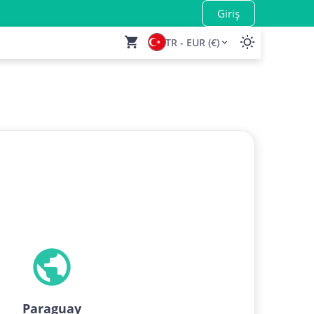
Giriş
TR - EUR (€)
Paraguay