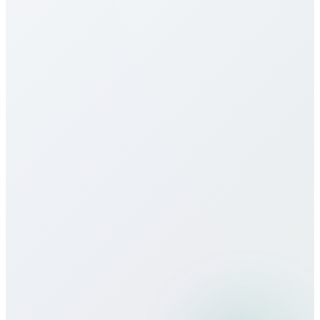
Yemen için tarifelerimiz en rekabetçilerden. Hedefe
(mobil/sabit) ve plana göre değişir. Yukarıdaki
tabloya bakın. Dakika başı, aylık paketler, limitsiz
seçenekler sunarız; gizli ücret veya sözleşme yok.
Yemen için eSIM sunuyor musunuz?
Çağrı kalitesi nasıl?
Seyahatte Bitcall kullanabilir miyim?