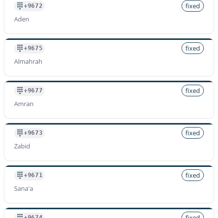
fixed
+9672
Aden
fixed
+9675
Almahrah
fixed
+9677
Amran
fixed
+9673
Zabid
fixed
+9671
Sana'a
fixed
+9674