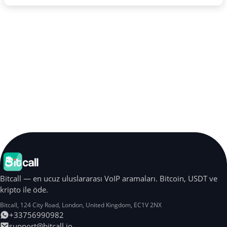
Bitcall — en ucuz uluslararası VoIP aramaları. Bitcoin, USDT ve
kripto ile öde.
Bitcall, 124 City Road
,
London
,
United Kingdom
,
EC1V 2NX
+33756990982
support@bitcall.io