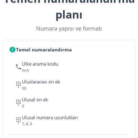
planı
Numara yapısı ve formatı
Temel numaralandırma
Ülke arama kodu
N/A
Uluslararası ön ek
00
Ulusal ön ek
0
Ulusal numara uzunlukları
7, 8, 9