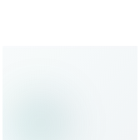
Büyüyen ağ
Yeni destinasyonlarla genişleyen kapsama