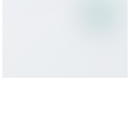
Hangi ödeme yöntemlerini kabul
ediyorsunuz?
Asgari taahhüt veya sözleşme var mı?
Destek nasıl alırım?