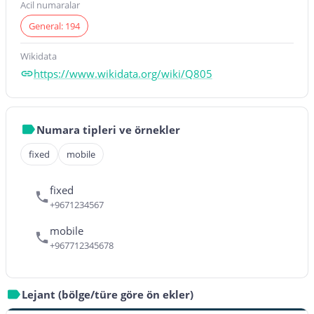
Acil numaralar
General: 194
Wikidata
https://www.wikidata.org/wiki/Q805
Numara tipleri ve örnekler
fixed
mobile
fixed
+9671234567
mobile
+967712345678
Lejant (bölge/türe göre ön ekler)