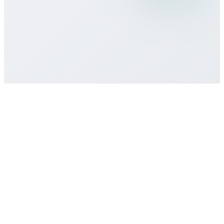
Asgari taahhüt veya sözleşme var mı?
Destek nasıl alırım?