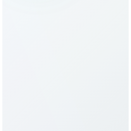
Niger nasıl aranır?
Niger tarifeleri nedir?
Niger için tarifelerimiz en rekabetçilerden. Hedefe
(mobil/sabit) ve plana göre değişir. Yukarıdaki
tabloya bakın. Dakika başı, aylık paketler, limitsiz
seçenekler sunarız; gizli ücret veya sözleşme yok.