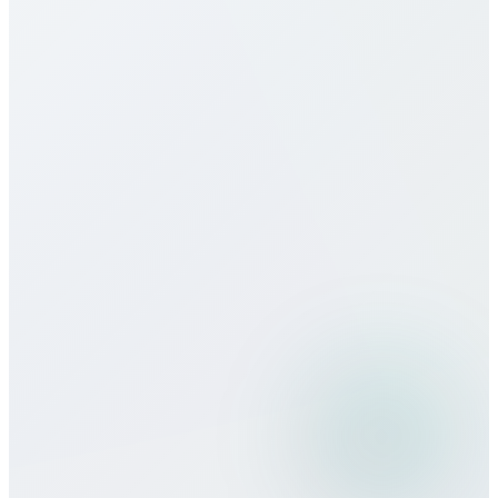
Niger için eSIM sunuyor musunuz?
Çağrı kalitesi nasıl?
Seyahatte Bitcall kullanabilir miyim?
Hangi ödeme yöntemlerini kabul
ediyorsunuz?