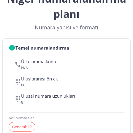
planı
Numara yapısı ve formatı
Temel numaralandırma
Ülke arama kodu
N/A
Uluslararası ön ek
00
Ulusal numara uzunlukları
8
Acil numaralar
General: 17