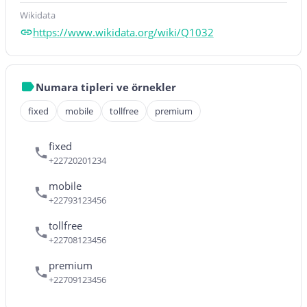
Wikidata
https://www.wikidata.org/wiki/Q1032
Numara tipleri ve örnekler
fixed
mobile
tollfree
premium
fixed
+22720201234
mobile
+22793123456
tollfree
+22708123456
premium
+22709123456