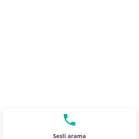
Başlayın
eSIM planı satın al
Sesli arama