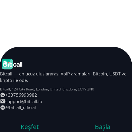
Bitcall — en ucuz uluslararası VoIP aramaları. Bitcoin, USDT ve
kripto ile öde.
Bitcall, 124 City Road
,
London
,
United Kingdom
,
EC1V 2NX
+33756990982
support@bitcall.io
@bitcall_official
Keşfet
Başla