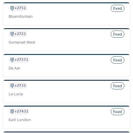
fixed
+2751
Bloemfontein
fixed
+2721
Somerset West
fixed
+27571
De Aar
fixed
+2731
La Lucia
fixed
+27431
East London