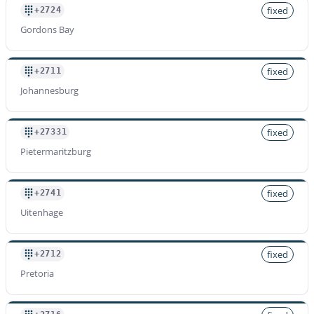
fixed
+2724
Gordons Bay
fixed
+2711
Johannesburg
fixed
+27331
Pietermaritzburg
fixed
+2741
Uitenhage
fixed
+2712
Pretoria