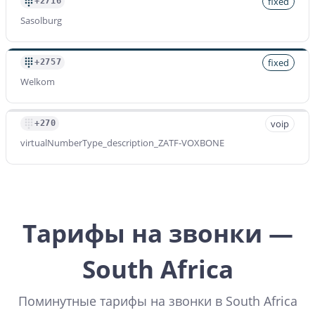
fixed
+2716
Sasolburg
fixed
+2757
Welkom
voip
+270
virtualNumberType_description_ZATF-VOXBONE
Тарифы на звонки —
South Africa
Поминутные тарифы на звонки в South Africa