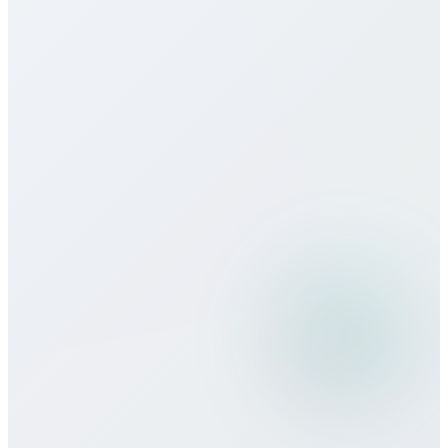
Есть ли eSIM для South Africa?
Какое качество связи?
Можно ли использовать Bitcall в
поездках?
Какие способы оплаты принимаете?
Есть ли минимальные обязательства
или контракт?