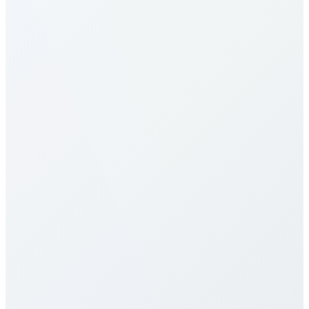
Как звонить в South Africa?
Каковы тарифы в South Africa?
Наши тарифы в South Africa одни из самых
выгодных. Цены зависят от направления
(мобильный/фиксированный) и выбранного
плана. См. таблицу выше. Предлагаем
поминутные, месячные и безлимитные планы
без скрытых сборов и контрактов.