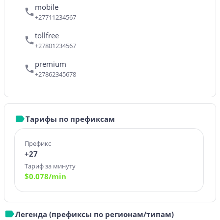
mobile
+27711234567
tollfree
+27801234567
premium
+27862345678
Тарифы по префиксам
Префикс
+27
Тариф за минуту
$
0.078
/min
Легенда (префиксы по регионам/типам)