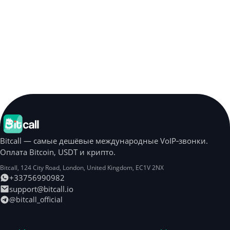
Bitcall — самые дешёвые международные VoIP‑звонки.
Оплата Bitcoin, USDT и крипто.
Bitcall, 124 City Road
,
London
,
United Kingdom
,
EC1V 2NX
+33756990982
support@bitcall.io
@bitcall_official