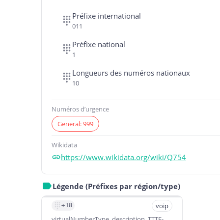
Préfixe international
011
Préfixe national
1
Longueurs des numéros nationaux
10
Numéros d’urgence
General: 999
Wikidata
https://www.wikidata.org/wiki/Q754
Légende (Préfixes par région/type)
voip
+18
virtualNumberType_description_TTTF-