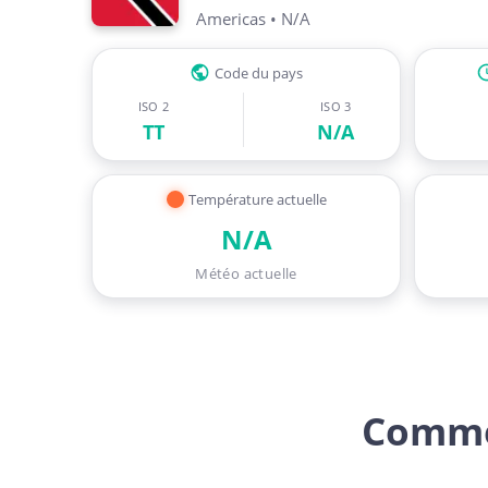
Americas
•
N/A
Code du pays
ISO 2
ISO 3
TT
N/A
Température actuelle
N/A
Météo actuelle
Comme