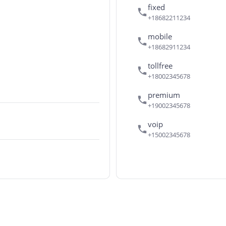
fixed
+18682211234
mobile
+18682911234
tollfree
+18002345678
premium
+19002345678
voip
+15002345678