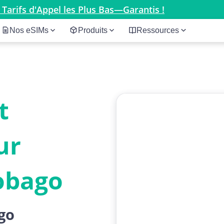
 Tarifs d'Appel les Plus Bas—Garantis !
Nos eSIMs
Produits
Ressources
t
ur
obago
go