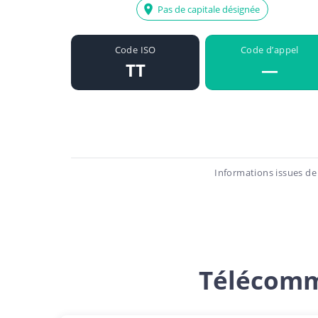
Pas de capitale désignée
Code ISO
Code d’appel
TT
—
Informations issues de
Télécomm