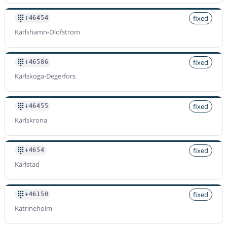
fixed
+46454
Karlshamn-Olofström
fixed
+46586
Karlskoga-Degerfors
fixed
+46455
Karlskrona
fixed
+4654
Karlstad
fixed
+46150
Katrineholm