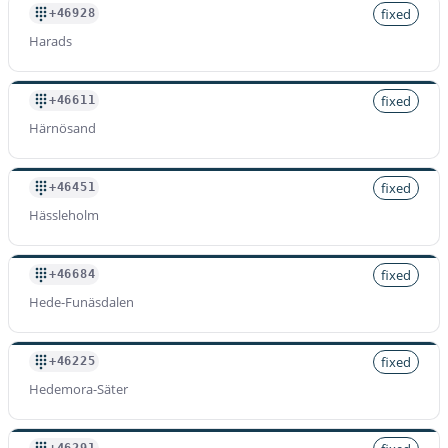
fixed
+46928
Harads
fixed
+46611
Härnösand
fixed
+46451
Hässleholm
fixed
+46684
Hede-Funäsdalen
fixed
+46225
Hedemora-Säter