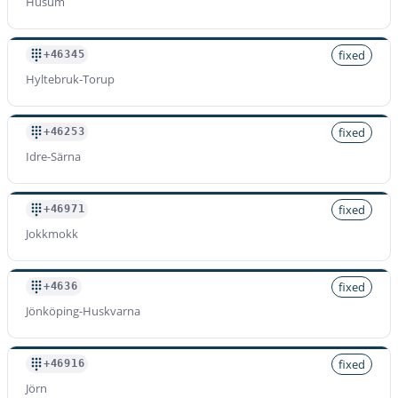
Husum
fixed
+46345
Hyltebruk-Torup
fixed
+46253
Idre-Särna
fixed
+46971
Jokkmokk
fixed
+4636
Jönköping-Huskvarna
fixed
+46916
Jörn