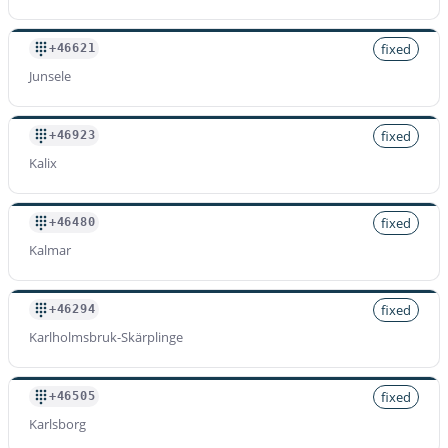
fixed
+46621
Junsele
fixed
+46923
Kalix
fixed
+46480
Kalmar
fixed
+46294
Karlholmsbruk-Skärplinge
fixed
+46505
Karlsborg