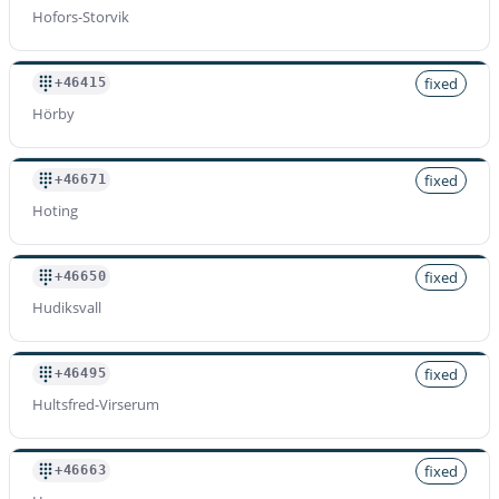
Hofors-Storvik
fixed
+46415
Hörby
fixed
+46671
Hoting
fixed
+46650
Hudiksvall
fixed
+46495
Hultsfred-Virserum
fixed
+46663