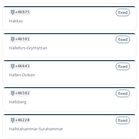
fixed
+46975
Hakkas
fixed
+46591
Hällefors-Grythyttan
fixed
+46643
Hallen-Oviken
fixed
+46582
Hallsberg
fixed
+46220
Hallstahammar-Surahammar