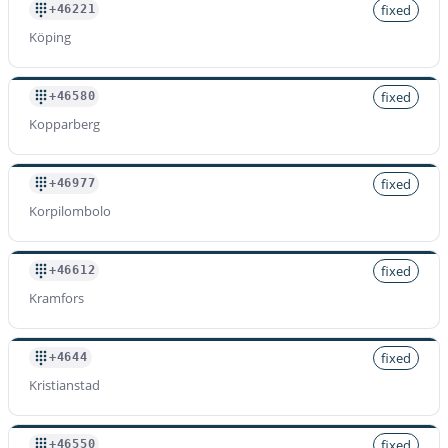
fixed
+46221
Köping
fixed
+46580
Kopparberg
fixed
+46977
Korpilombolo
fixed
+46612
Kramfors
fixed
+4644
Kristianstad
fixed
+46550