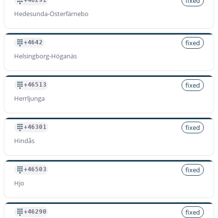
fixed
+46291
Hedesunda-Österfärnebo
fixed
+4642
Helsingborg-Höganäs
fixed
+46513
Herrljunga
fixed
+46301
Hindås
fixed
+46503
Hjo
fixed
+46290