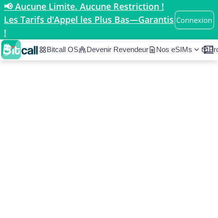
📢 Aucune Limite. Aucune Restriction !
Accueil
/
Pays
/
Sweden
Les Tarifs d'Appel les Plus Bas—Garantis
Connexion
!
Bitcall OS
Devenir Revendeur
Nos eSIMs
Pr
Tarifs d’appel et
informations sur Sweden
Sweden
Europe
•
N/A
À partir de 0.033/min
Code du pays
ISO 2
ISO 3
SE
N/A