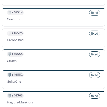
+4671900007
Tarif par minute
fixed
+46514
$
0.033
/min
Grästorp
Préfixe
fixed
+46525
+4671900008
Grebbestad
Tarif par minute
$
0.033
/min
fixed
+46555
Grums
fixed
+46551
Gullspång
fixed
+46563
Hagfors-Munkfors