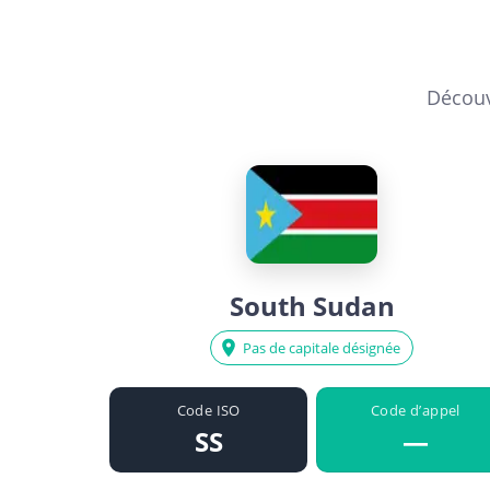
Découv
South Sudan
Pas de capitale désignée
Code ISO
Code d’appel
SS
—