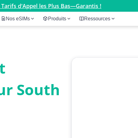
 Tarifs d'Appel les Plus Bas—Garantis !
Nos eSIMs
Produits
Ressources
t
ur South