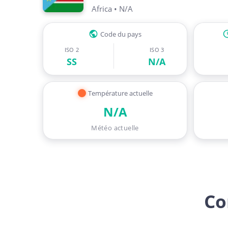
Africa
•
N/A
Code du pays
ISO 2
ISO 3
SS
N/A
Température actuelle
N/A
Météo actuelle
Co