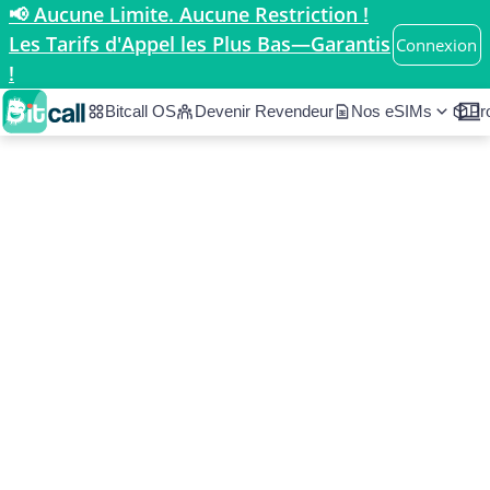
📢 Aucune Limite. Aucune Restriction !
Accueil
/
Pays
/
Brazil
Les Tarifs d'Appel les Plus Bas—Garantis
Connexion
!
Bitcall OS
Devenir Revendeur
Nos eSIMs
Pr
Tarifs d’appel et
informations sur Brazil
Brazil
Americas
•
N/A
À partir de 0.010/min
Code du pays
ISO 2
ISO 3
BR
N/A