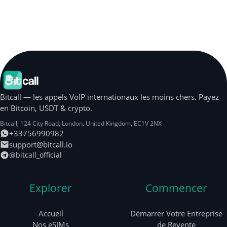
Bitcall — les appels VoIP internationaux les moins chers. Payez
en Bitcoin, USDT & crypto.
Bitcall, 124 City Road
,
London
,
United Kingdom
,
EC1V 2NX
+33756990982
support@bitcall.io
@bitcall_official
Explorer
Commencer
Accueil
Démarrer Votre Entreprise
Nos eSIMs
de Revente