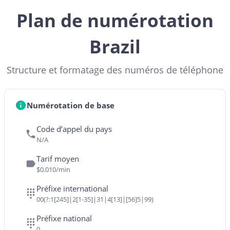
Plan de numérotation
Brazil
Structure et formatage des numéros de téléphone
Numérotation de base
Code d’appel du pays
N/A
Tarif moyen
$0.010/min
Préfixe international
00(?:1[245]|2[1-35]|31|4[13]|[56]5|99)
Préfixe national
0