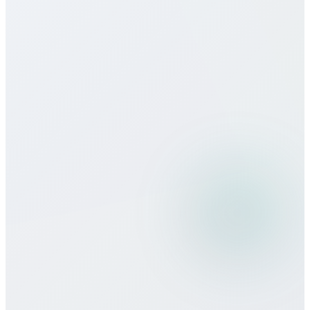
Brazil ?
Quelle est la qualité des appels par
rapport aux opérateurs traditionnels ?
Puis-je utiliser les services Bitcall en
voyage ?
Quels modes de paiement acceptez-
vous ?
Y a-t-il un engagement minimal ou un
contrat ?