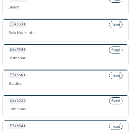
Belém
fixed
+5531
Belo Horizonte
fixed
+5547
Blumenau
fixed
+5561
Brasília
fixed
+5519
Campinas
fixed
+5541