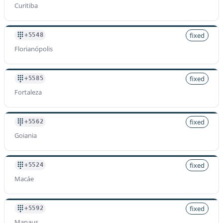
Curitiba
fixed
+5548
Florianópolis
fixed
+5585
Fortaleza
fixed
+5562
Goiania
fixed
+5524
Macáe
fixed
+5592
Manaus