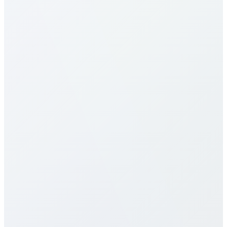
Quels sont les tarifs d’appel vers Brazil
?
Nos tarifs d’appel vers Brazil comptent parmi les
plus compétitifs du secteur. Les prix varient selon le
type de destination (mobile vs fixe) et le forfait
choisi. Consultez le tableau détaillé des tarifs ci-
dessus pour les prix spécifiques. Nous proposons
plusieurs formules, notamment à la minute, des
forfaits mensuels et des offres illimitées pour
s’adapter à différents usages. Tous les tarifs sont
transparents, sans frais cachés, frais de connexion ni
contrats longue durée.
Proposez-vous des services eSIM pour