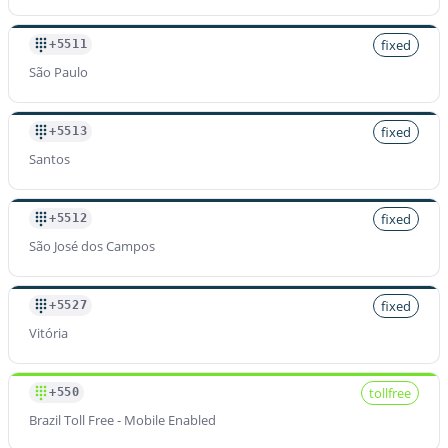
fixed
+5511
São Paulo
fixed
+5513
Santos
fixed
+5512
São José dos Campos
fixed
+5527
Vitória
tollfree
+550
Brazil Toll Free - Mobile Enabled