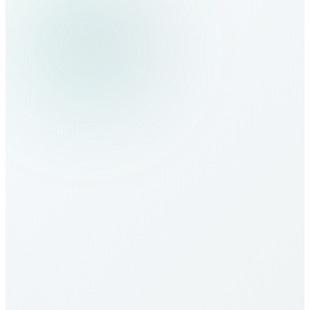
Comment passer des appels vers Brazil
?