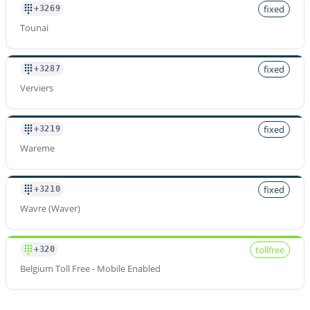
fixed
+3269
Tounai
fixed
+3287
Verviers
fixed
+3219
Wareme
fixed
+3210
Wavre (Waver)
tollfree
+320
Belgium Toll Free - Mobile Enabled