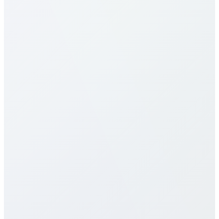
Belgium ?
Nos tarifs d’appel vers Belgium comptent parmi les
plus compétitifs du secteur. Les prix varient selon le
type de destination (mobile vs fixe) et le forfait
choisi. Consultez le tableau détaillé des tarifs ci-
dessus pour les prix spécifiques. Nous proposons
plusieurs formules, notamment à la minute, des
forfaits mensuels et des offres illimitées pour
s’adapter à différents usages. Tous les tarifs sont
transparents, sans frais cachés, frais de connexion ni
contrats longue durée.
Proposez-vous des services eSIM pour
Belgium ?