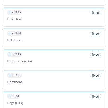
fixed
+3285
Préfixe
Huy (Hoei)
+3249
Tarif par minute
$
0.036
/min
fixed
+3264
La Louvière
Préfixe
fixed
+3216
+3277
Leuven (Louvain)
Tarif par minute
$
0.036
/min
fixed
+3261
Libramont
Préfixe
+32770001
Tarif par minute
fixed
+324
$
0.036
/min
Liège (Luik)