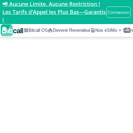
📢 Aucune Limite. Aucune Restriction !
Accueil
/
Pays
/
Belgium
Les Tarifs d'Appel les Plus Bas—Garantis
Connexion
!
Bitcall OS
Devenir Revendeur
Nos eSIMs
Pr
Tarifs d’appel et
informations sur Belgium
Belgium
Europe
•
N/A
À partir de 0.036/min
Code du pays
ISO 2
ISO 3
BE
N/A