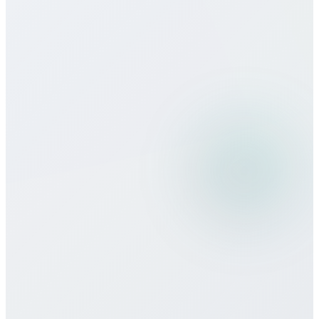
Quelle est la qualité des appels par
rapport aux opérateurs traditionnels ?
Puis-je utiliser les services Bitcall en
voyage ?
Quels modes de paiement acceptez-
vous ?
Y a-t-il un engagement minimal ou un
contrat ?
Comment obtenir de l’assistance si j’ai