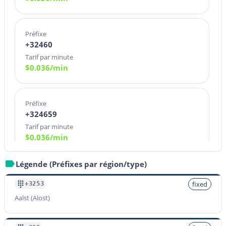
Préfixe
+32460
Tarif par minute
$
0.036
/min
Préfixe
+324659
Tarif par minute
$
0.036
/min
Légende (Préfixes par région/type)
Préfixe
+324660
fixed
+3253
Tarif par minute
Aalst (Alost)
$
0.036
/min