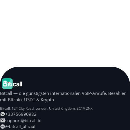
Bitcall — die günstigsten internationalen VoIP‑Anrufe. Bezahlen
mit Bitcoin, USDT & Krypto.
Bitcall, 124 City Road
,
London
,
United Kingdom
,
EC1V 2NX
+33756990982
support@bitcall.io
@bitcall_official