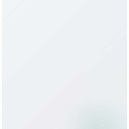
Minutenpakete, Monatspakete, Unlimited – alles
transparent ohne versteckte Gebühren oder
Verträge.
Bietet ihr eSIM für United Kingdom an?
Wie ist die Gesprächsqualität?
Kann ich Bitcall auf Reisen nutzen?
Welche Zahlungsmethoden akzeptiert