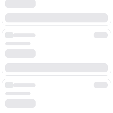
Präfix
+4369989
Preis pro Minute
$
0.028
/min