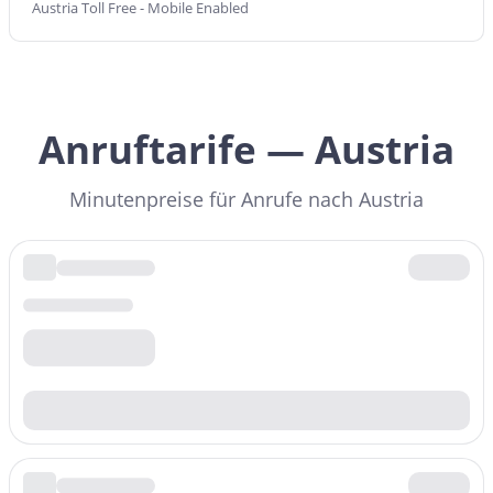
Austria Toll Free - Mobile Enabled
Preis pro Minute
$
0.028
/min
Präfix
Anruftarife — Austria
+43680
Preis pro Minute
$
0.028
/min
Minutenpreise für Anrufe nach Austria
Präfix
+43681
Preis pro Minute
$
0.028
/min
Präfix
+43688
Preis pro Minute