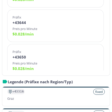
Präfix
+43644
Preis pro Minute
$
0.028
/min
Präfix
+43650
Preis pro Minute
$
0.028
/min
Legende (Präfixe nach Region/Typ)
Präfix
+43660
fixed
+43316
Preis pro Minute
Graz
$
0.028
/min