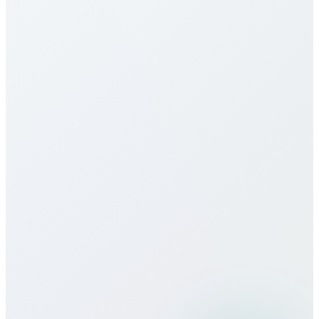
günstigsten. Preise variieren je Ziel (Mobil/Festnetz)
und Plan. Siehe Tabelle oben. Wir bieten
Minutenpakete, Monatspakete, Unlimited – alles
transparent ohne versteckte Gebühren oder
Verträge.
Bietet ihr eSIM für Austria an?
Wie ist die Gesprächsqualität?
Kann ich Bitcall auf Reisen nutzen?