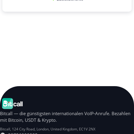
Bitcall — die günstigsten internationalen VoIP‑Anrufe. Bezahlen
mit Bitcoin, USDT & Krypto.
Bitcall, 124 City Road
,
London
,
United Kingdom
,
EC1V 2NX