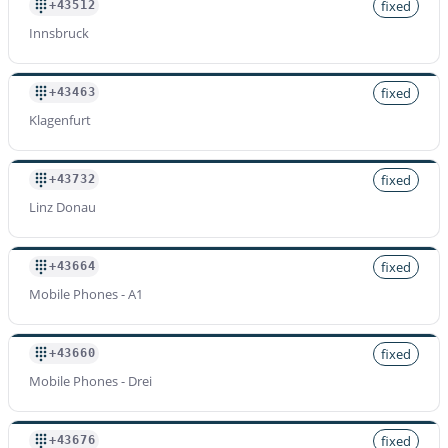
fixed
+43512
Innsbruck
Präfix
+43664
Preis pro Minute
fixed
+43463
$
0.028
/min
Klagenfurt
Präfix
fixed
+43732
+43676
Linz Donau
Preis pro Minute
$
0.028
/min
fixed
+43664
Mobile Phones - A1
Präfix
+43677
fixed
+43660
Preis pro Minute
$
0.028
/min
Mobile Phones - Drei
fixed
+43676