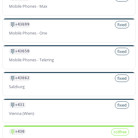
Präfix
Mobile Phones - Max
+4367833
Preis pro Minute
$
0.028
/min
fixed
+43699
Mobile Phones - One
Präfix
+4367890
fixed
+43650
Preis pro Minute
Mobile Phones - Telering
$
0.028
/min
fixed
+43662
Präfix
Salzburg
+4367891
Preis pro Minute
fixed
+431
$
0.028
/min
Vienna (Wien)
Präfix
tollfree
+430
+4368