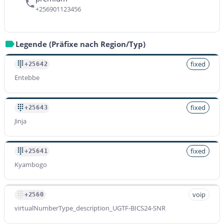
+256901123456
Legende (Präfixe nach Region/Typ)
fixed
+25642
Entebbe
fixed
+25643
Jinja
fixed
+25641
Kyambogo
voip
+2560
virtualNumberType_description_UGTF-BICS24-SNR