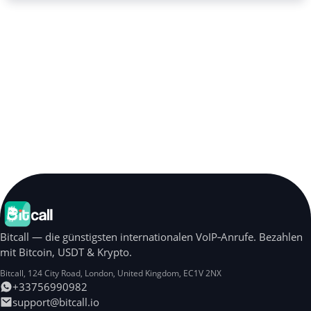
Bitcall — die günstigsten internationalen VoIP‑Anrufe. Bezahlen
mit Bitcoin, USDT & Krypto.
Bitcall, 124 City Road
,
London
,
United Kingdom
,
EC1V 2NX
+33756990982
support@bitcall.io