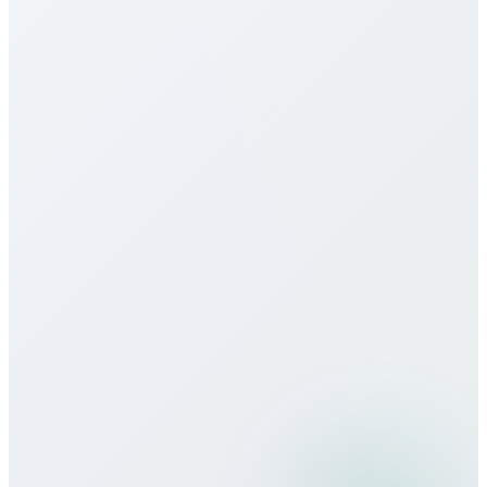
und Plan. Siehe Tabelle oben. Wir bieten
Minutenpakete, Monatspakete, Unlimited – alles
transparent ohne versteckte Gebühren oder
Verträge.
Bietet ihr eSIM für Uganda an?
Wie ist die Gesprächsqualität?
Kann ich Bitcall auf Reisen nutzen?