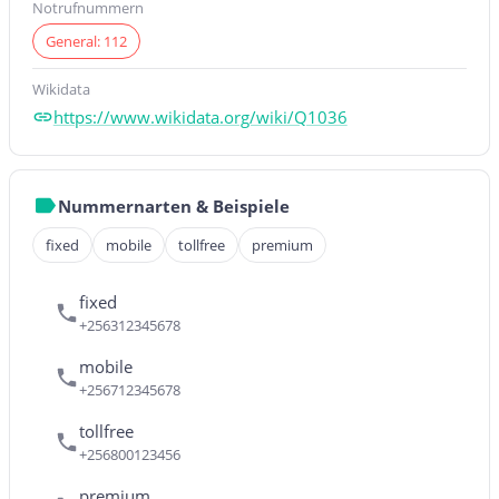
Notrufnummern
General: 112
Wikidata
https://www.wikidata.org/wiki/Q1036
Nummernarten & Beispiele
fixed
mobile
tollfree
premium
fixed
+256312345678
mobile
+256712345678
tollfree
+256800123456
premium