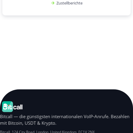
Zustellberichte
Bitcall — die günstigsten internationalen VoIP‑Anrufe. Bezahlen
mit Bitcoin, USDT & Krypto.
Bitcall, 124 City Road
,
London
,
United Kingdom
,
EC1V 2NX