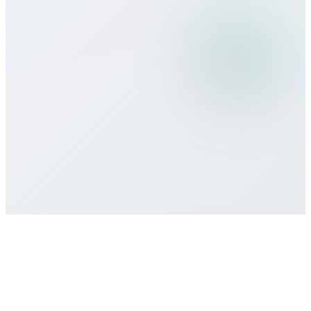
Welche Zahlungsmethoden akzeptiert
ihr?
Gibt es Mindestlaufzeiten oder
Verträge?
Wie erhalte ich Support?