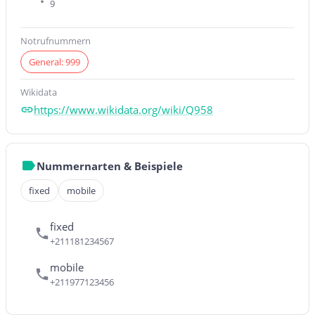
9
Notrufnummern
General: 999
Wikidata
https://www.wikidata.org/wiki/Q958
Nummernarten & Beispiele
fixed
mobile
fixed
+211181234567
mobile
+211977123456