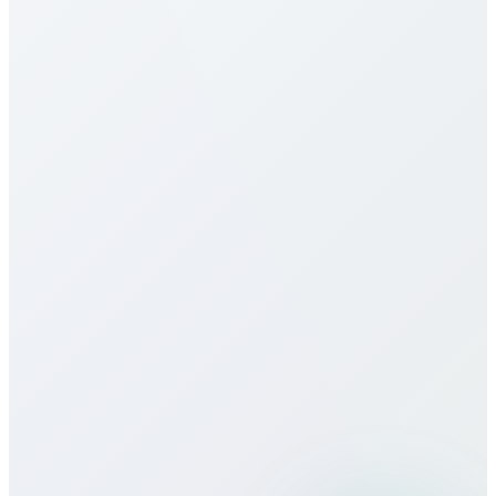
Unsere Tarife nach South Sudan gehören zu den
günstigsten. Preise variieren je Ziel (Mobil/Festnetz)
und Plan. Siehe Tabelle oben. Wir bieten
Minutenpakete, Monatspakete, Unlimited – alles
transparent ohne versteckte Gebühren oder
Verträge.
Bietet ihr eSIM für South Sudan an?
Wie ist die Gesprächsqualität?
Kann ich Bitcall auf Reisen nutzen?