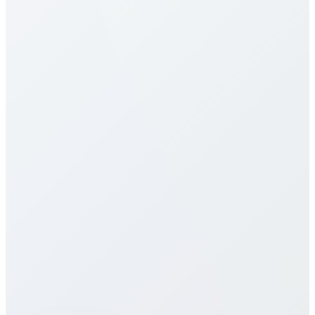
تعرفة المكالمات إلى Somalia لدينا من بين الأكثر تنافسية
في السوق. تختلف الأسعار حسب نوع الوجهة (هاتف محمول
مقابل خط أرضي) والخطة المختارة. تحقّق من جدول
الأسعار التفصيلي أعلاه لمعرفة التسعير الدقيق. نقدّم عدة
خطط تشمل الدفع بالدقيقة، باقات شهرية، وخطط غير
محدودة لتناسب أنماط الاستخدام المختلفة. جميع الأسعار
شفافة دون رسوم خفية، أو رسوم اتصال، أو عقود طويلة
الأجل.
هل تقدمون خدمات eSIM لـ Somalia؟
كيف تقارن جودة المكالمات بالمزودين
التقليديين؟