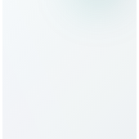
كيف أجري مكالمات إلى Somalia؟
ما هي تعرفة المكالمات إلى Somalia؟