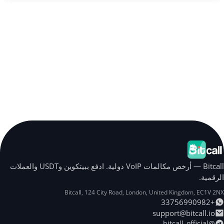
Bitcall — أرخص مكالمات VoIP دولية. ادفع ببيتكوين وUSDT والعملات
الرقمية.
Bitcall, 124 City Road
,
London
,
United Kingdom
,
EC1V 2NX
+33756990982
support@bitcall.io
@bitcall_official