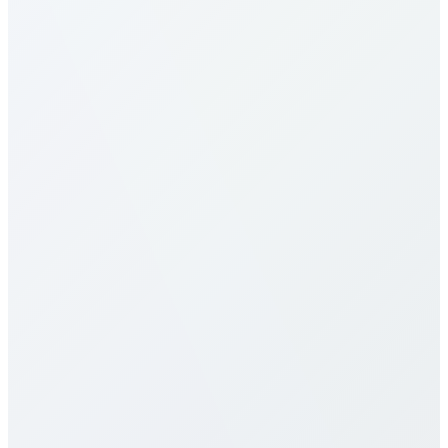
كيف أجري مكالمات إلى Ethiopia؟
ما هي تعرفة المكالمات إلى Ethiopia؟
تعرفة المكالمات إلى Ethiopia لدينا من بين الأكثر تنافسية
في السوق. تختلف الأسعار حسب نوع الوجهة (هاتف محمول
مقابل خط أرضي) والخطة المختارة. تحقّق من جدول
الأسعار التفصيلي أعلاه لمعرفة التسعير الدقيق. نقدّم عدة
خطط تشمل الدفع بالدقيقة، باقات شهرية، وخطط غير
محدودة لتناسب أنماط الاستخدام المختلفة. جميع الأسعار
شفافة دون رسوم خفية، أو رسوم اتصال، أو عقود طويلة
الأجل.