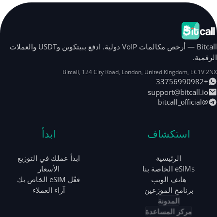
Bitcall — أرخص مكالمات VoIP دولية. ادفع ببيتكوين وUSDT والعملات
الرقمية.
Bitcall, 124 City Road
,
London
,
United Kingdom
,
EC1V 2NX
+33756990982
support@bitcall.io
@bitcall_official
استكشاف
ابدأ
الرئيسية
ابدأ عملك في التوزيع
eSIMs الخاصة بنا
الأسعار
هاتف الويب
فعّل eSIM الخاص بك
برنامج الموزعين
آراء العملاء
المدونة
مركز المساعدة