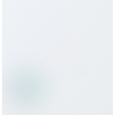
هل تقدمون خدمات eSIM لـ Ethiopia؟
كيف تقارن جودة المكالمات بالمزودين
التقليديين؟
هل يمكنني استخدام خدمات Bitcall أثناء
السفر؟
ما طرق الدفع التي تقبلونها؟
هل هناك التزام أدنى أو عقد مطلوب؟