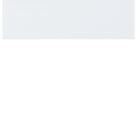
كيف أحصل على دعم العملاء إذا احتجت
مساعدة؟
ابدأ الآن
شراء خطة eSIM