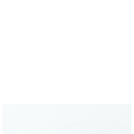
اتصالات آمنة
حماية المكالمات والبيانات
شبكة متنامية
تغطية متزايدة بوجهات جديدة باستمرار