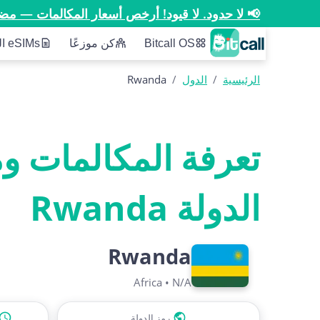
📢 لا حدود. لا قيود! أرخص أسعار المكالمات — مض
Bitcall OS
كن موزعًا
eSIMs الخاصة بنا
الرئيسية
/
الدول
/
Rwanda
تعرفة المكالمات و
الدولة Rwanda
Rwanda
Africa
•
N/A
رمز الدولة