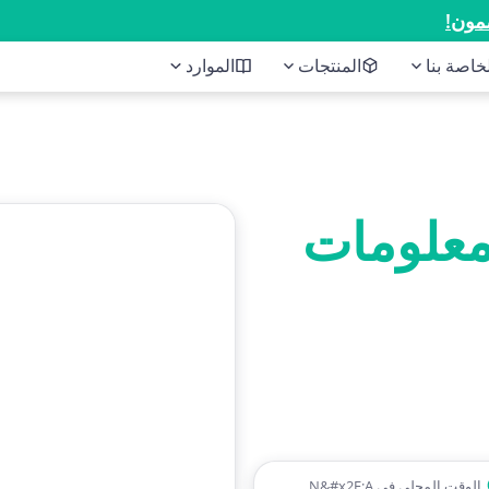
مون!
المنتجات
الموارد
معلومات
الوقت المحلي في N&#x2F;A