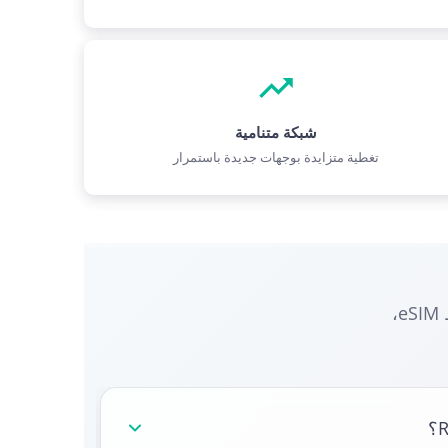
شبكة متنامية
تغطية متزايدة بوجهات جديدة باستمرار
احصل على إجابات للأسئلة المتكررة حول الاتصال بـ Rwanda، وخطط eSIM،