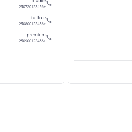
mobile
+250720123456
tollfree
+250800123456
premium
+250900123456