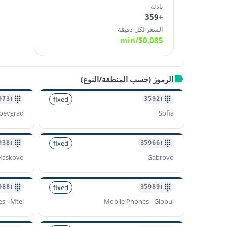
بادئة
+359
السعر لكل دقيقة
/min
$
0.085
الرموز (حسب المنطقة/النوع)
fixed
+35973
+3592
oevgrad
Sofia
fixed
+35938
+35966
Haskovo
Gabrovo
fixed
+35988
+35989
s - Mtel
Mobile Phones - Globul