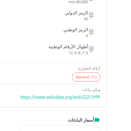
$0.085/min
الرمز الدولي
00
الرمز الوطني
0
أطوال الأرقام الوطنية
6, 7, 8, 9, 12
أرقام الطوارئ
General: 112
ويكي بيانات
https://www.wikidata.org/wiki/Q219
أسعار البادئات