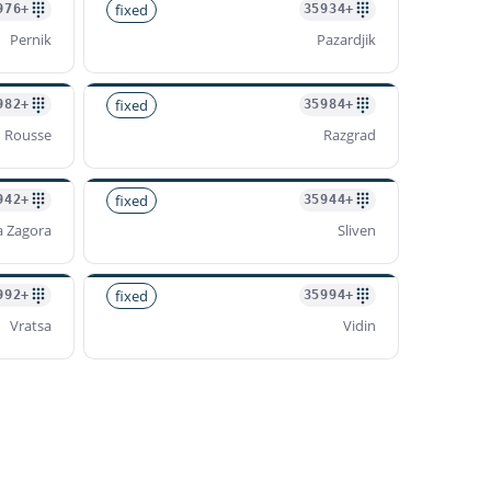
fixed
+35976
+35934
Pernik
Pazardjik
fixed
+35982
+35984
Rousse
Razgrad
fixed
+35942
+35944
a Zagora
Sliven
fixed
+35992
+35994
Vratsa
Vidin