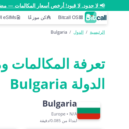
📢 لا حدود. لا قيود! أرخص أسعار المكالمات — مض
Bitcall OS
كن موزعًا
eSIMs الخاصة بنا
الرئيسية
/
الدول
/
Bulgaria
تعرفة المكالمات و
الدولة Bulgaria
Bulgaria
Europe
•
N/A
ابتداءً من 0.085/دقيقة