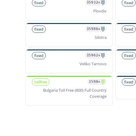
fixed
fixed
+35932
Plovdiv
fixed
fixed
+35986
Silistra
fixed
fixed
+35962
Veliko Tarnovo
tollfree
fixed
+3590
Bulgaria Toll Free (800) Full Country
Coverage