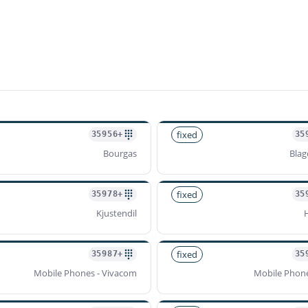
fixed
+35956
Bourgas
Blag
fixed
+35978
Kjustendil
fixed
+35987
Mobile Phones - Vivacom
Mobile Phone