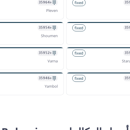
fixed
+35964
Pleven
fixed
+35954
Shoumen
fixed
+35952
Varna
Star
fixed
+35946
Yambol