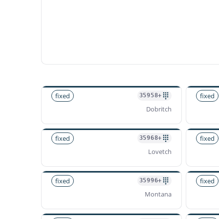
fixed
fixed
+35958
Dobritch
fixed
fixed
+35968
Lovetch
fixed
fixed
+35996
Montana