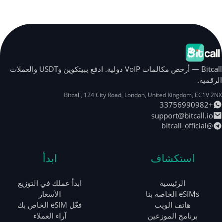
Bitcall — أرخص مكالمات VoIP دولية. ادفع ببيتكوين وUSDT والعملات
الرقمية.
Bitcall, 124 City Road
,
London
,
United Kingdom
,
EC1V 2NX
+33756990982
support@bitcall.io
@bitcall_official
استكشاف
ابدأ
الرئيسية
ابدأ عملك في التوزيع
eSIMs الخاصة بنا
الأسعار
هاتف الويب
فعّل eSIM الخاص بك
برنامج الموزعين
آراء العملاء