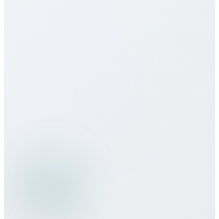
هل تقدمون خدمات eSIM لـ Czechia؟
كيف تقارن جودة المكالمات بالمزودين
التقليديين؟
هل يمكنني استخدام خدمات Bitcall أثناء
السفر؟
ما طرق الدفع التي تقبلونها؟