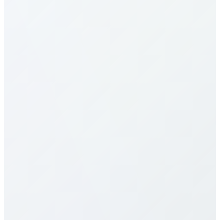
كيف أجري مكالمات إلى Czechia؟
ما هي تعرفة المكالمات إلى Czechia؟
تعرفة المكالمات إلى Czechia لدينا من بين الأكثر تنافسية
في السوق. تختلف الأسعار حسب نوع الوجهة (هاتف محمول
مقابل خط أرضي) والخطة المختارة. تحقّق من جدول
الأسعار التفصيلي أعلاه لمعرفة التسعير الدقيق. نقدّم عدة
خطط تشمل الدفع بالدقيقة، باقات شهرية، وخطط غير
محدودة لتناسب أنماط الاستخدام المختلفة. جميع الأسعار
شفافة دون رسوم خفية، أو رسوم اتصال، أو عقود طويلة
الأجل.