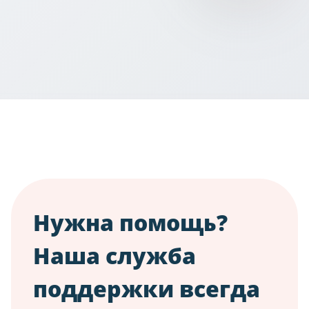
☎️
Can I use my Denmark eSIM as a hotspot?
Is my phone compatible with an eSIM for
📡
Denmark?
Нужна помощь?
Наша служба
поддержки всегда