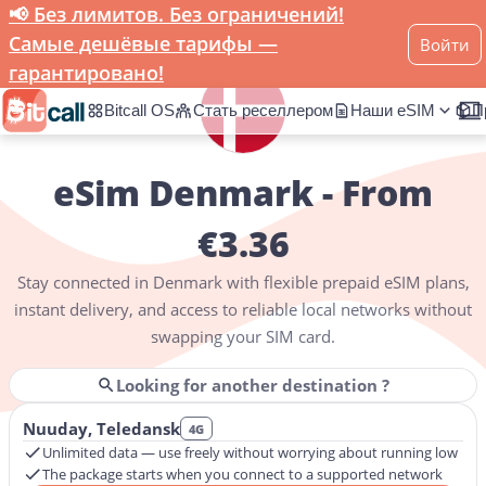
📢 Без лимитов. Без ограничений!
Home
eSIM
Denmark
Самые дешёвые тарифы —
Войти
гарантировано!
Bitcall OS
Стать реселлером
Наши eSIM
П
eSim Denmark - From
€3.36
Get instant mobile data in
Denmark
without swapping SIM cards 
Stay connected in
Denmark
with flexible prepaid eSIM plans,
instant delivery, and access to reliable local networks without
swapping your SIM card.
Looking for another destination ?
Nuuday, Teledansk
4G
Unlimited data — use freely without worrying about running low
The package starts when you connect to a supported network