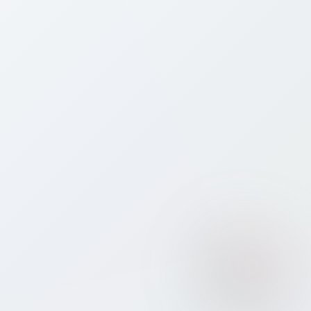
💰
How much does a Denmark eSIM cost?
Which eSIM plan should I choose for
⭐
Denmark?
⚡
How do I activate my eSIM for Denmark?
Will I keep my own phone number while
📱
using a Bitcall eSIM in Denmark?