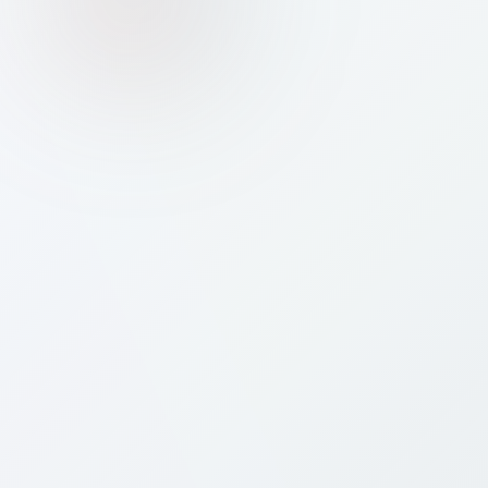
Which networks will I connect to with a
📶
Bitcall eSIM in Denmark?