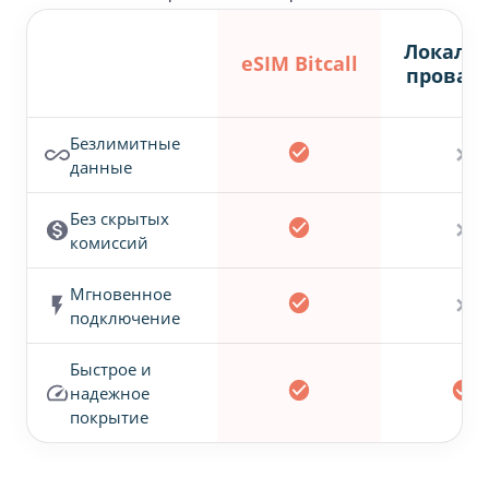
Локаль
eSIM Bitcall
провай
Безлимитные
✕
данные
Без скрытых
✕
комиссий
Мгновенное
✕
подключение
Быстрое и
надежное
покрытие