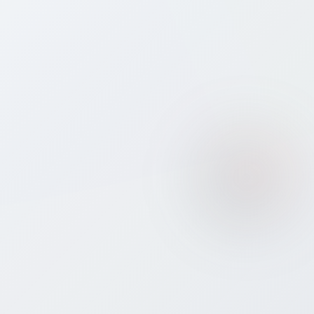
Which eSIM plan should I choose for
⭐
Bahrain?
⚡
How do I activate my eSIM for Bahrain?
Will I keep my own phone number while
📱
using a Bitcall eSIM in Bahrain?
What if I use all my data before leaving
☎️
Bahrain?
Is my phone compatible with an eSIM for
📡
Bahrain?