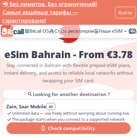
📢 Без лимитов. Без ограничений!
Home
eSIM
Bahrain
Самые дешёвые тарифы —
Войти
гарантировано!
Bitcall OS
Стать реселлером
Наши eSIM
П
eSim Bahrain - From €3.78
Get instant mobile data in
Bahrain
without swapping SIM cards or
Stay connected in
Bahrain
with flexible prepaid eSIM plans,
instant delivery, and access to reliable local networks without
swapping your SIM card.
Looking for another destination ?
Zain, Saar Mobile
4G
Unlimited data — use freely without worrying about running low
The package starts when you connect to a supported network
Check compatibility