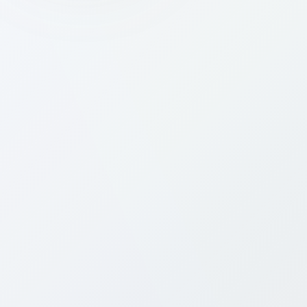
Which networks will I connect to with a
📶
Bitcall eSIM in Bahrain?
💰
How much does a Bahrain eSIM cost?