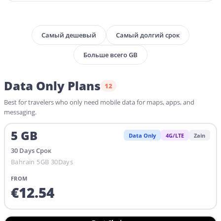
Самый дешевый
Самый долгий срок
Больше всего GB
Data Only Plans
12
Best for travelers who only need mobile data for maps, apps, and
messaging.
5
GB
Data Only
4G/LTE
Zain
30
Days
Срок
Bahrain 5GB 30Days
FROM
€
12.54