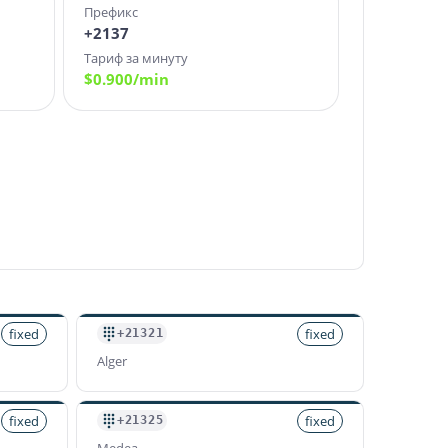
Префикс
+2137
Тариф за минуту
$
0.900
/min
fixed
fixed
+21321
Alger
fixed
fixed
+21325
Medea