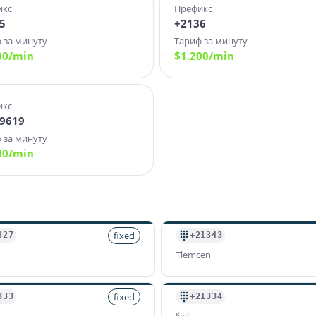
икс
Префикс
5
+2136
 за минуту
Тариф за минуту
00
/min
$
1.200
/min
икс
9619
 за минуту
00
/min
fixed
327
+21343
Tlemcen
fixed
333
+21334
Jijel