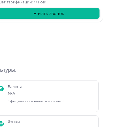
аг тарификации: 1/1 сек.
Начать звонок
льтуры.
Валюта
N/A
Официальная валюта и символ
Языки