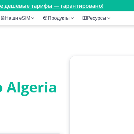
мые дешёвые тарифы — гарантировано!
Наши eSIM
Продукты
Ресурсы
Algeria