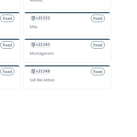
fixed
fixed
+21331
Mila
fixed
fixed
+21345
Mostaganem
fixed
fixed
+21348
Sidi Bel Abbes