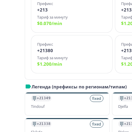
Префикс
Преф
+213
+213
Тариф за минуту
Тариф
$
0.070
/min
$
1.2
Префикс
Преф
+21380
+213
Тариф за минуту
Тариф
$
1.200
/min
$
1.2
Легенда (префиксы по регионам/типам)
fixed
+21349
+21
Tindouf
Djelfa
fixed
+21338
+21
Skikda
Biskra