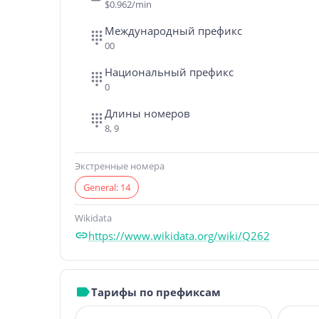
$0.962/min
Международный префикс
00
Национальный префикс
0
Длины номеров
8, 9
Экстренные номера
General: 14
Wikidata
https://www.wikidata.org/wiki/Q262
Тарифы по префиксам