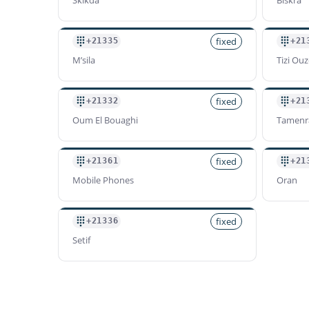
fixed
+21335
+21
M’sila
Tizi Ou
fixed
+21332
+21
Oum El Bouaghi
Tamenr
fixed
+21361
+21
Mobile Phones
Oran
fixed
+21336
Setif