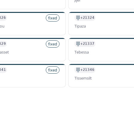
fixed
326
+21324
zou
Tipaza
fixed
329
+21337
asset
Tebessa
fixed
341
+21346
Tissemsilt