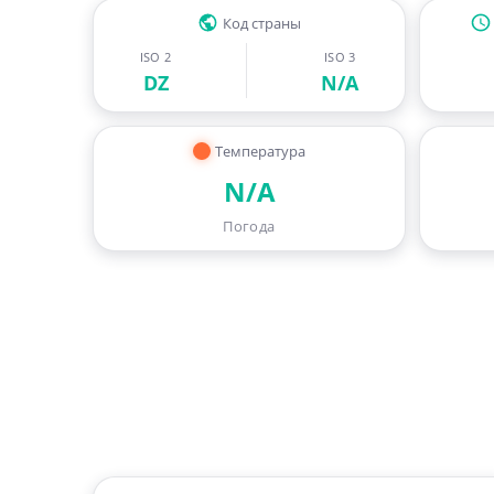
Код страны
ISO 2
ISO 3
DZ
N/A
Температура
N/A
Погода