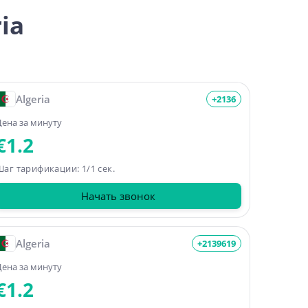
ia
Algeria
+2136
ена за минуту
€1.2
аг тарификации: 1/1 сек.
Начать звонок
Algeria
+2139619
ена за минуту
€1.2