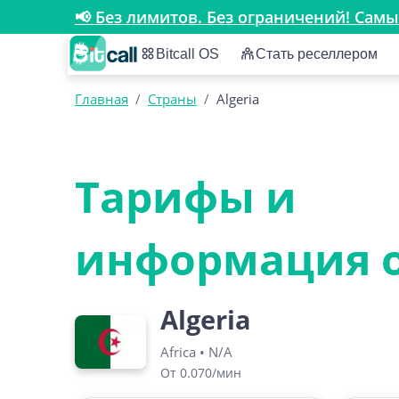
📢 Без лимитов. Без ограничений! Са
Bitcall OS
Стать реселлером
Главная
/
Страны
/
Algeria
Тарифы и
информация о 
Algeria
Africa
•
N/A
От 0.070/мин