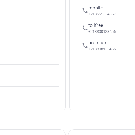
mobile
+213551234567
tollfree
+213800123456
premium
+213808123456