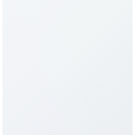
Как звонить в Suriname?
Каковы тарифы в Suriname?
Наши тарифы в Suriname одни из самых
выгодных. Цены зависят от направления
(мобильный/фиксированный) и выбранного
плана. См. таблицу выше. Предлагаем
поминутные, месячные и безлимитные планы
без скрытых сборов и контрактов.