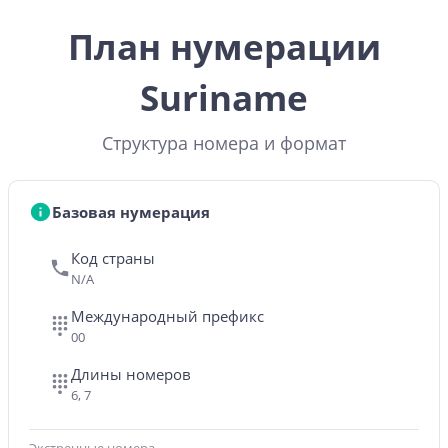
План нумерации
Suriname
Структура номера и формат
Базовая нумерация
Код страны
N/A
Международный префикс
00
Длины номеров
6, 7