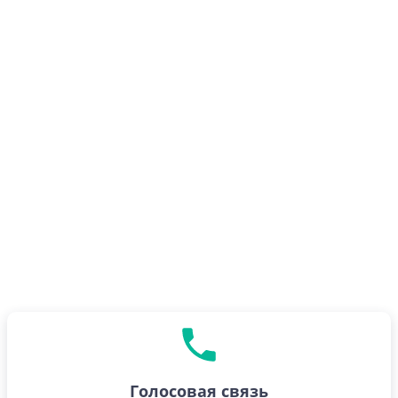
Начать
Купить eSIM план
Голосовая связь