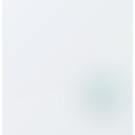
Есть ли eSIM для Suriname?
Какое качество связи?
Можно ли использовать Bitcall в
поездках?
Какие способы оплаты принимаете?
Есть ли минимальные обязательства
или контракт?