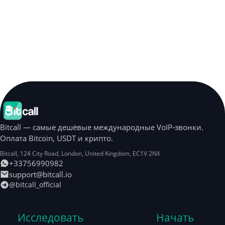
Bitcall — самые дешёвые международные VoIP‑звонки.
Оплата Bitcoin, USDT и крипто.
Bitcall, 124 City Road
,
London
,
United Kingdom
,
EC1V 2NX
+33756990982
support@bitcall.io
@bitcall_official
Исследовать
Начать