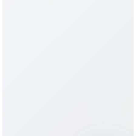
Наши тарифы в South Sudan одни из самых
выгодных. Цены зависят от направления
(мобильный/фиксированный) и выбранного
плана. См. таблицу выше. Предлагаем
поминутные, месячные и безлимитные планы
без скрытых сборов и контрактов.
Есть ли eSIM для South Sudan?
Какое качество связи?
Можно ли использовать Bitcall в