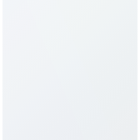
Как звонить в Serbia?
Каковы тарифы в Serbia?
Наши тарифы в Serbia одни из самых выгодных.
Цены зависят от направления (мобильный/
фиксированный) и выбранного плана. См.
таблицу выше. Предлагаем поминутные,
месячные и безлимитные планы без скрытых
сборов и контрактов.
Есть ли eSIM для Serbia?