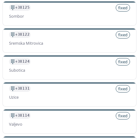
fixed
+38125
Sombor
fixed
+38122
Sremska Mitrovica
fixed
+38124
Subotica
fixed
+38131
Uzice
fixed
+38114
Valjevo