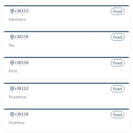
fixed
+38113
Panchevo
fixed
+38139
Pec
fixed
+38110
Pirot
fixed
+38112
Pozarevac
fixed
+38138
Prishtina