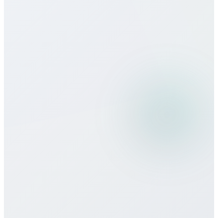
Какое качество связи?
Можно ли использовать Bitcall в
поездках?
Какие способы оплаты принимаете?
Есть ли минимальные обязательства
или контракт?
Как получить поддержку?