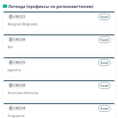
Легенда (префиксы по регионам/типам)
fixed
+38111
Beograd (Belgrade)
fixed
+38130
Bor
fixed
+38135
Jagodina
fixed
+38128
Kosovska Mitrovica
fixed
+38134
Kragujevac