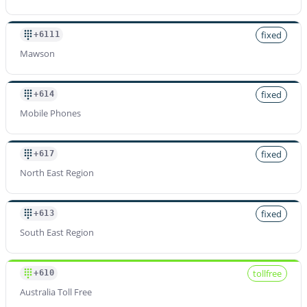
fixed
+6111
Mawson
fixed
+614
Mobile Phones
fixed
+617
North East Region
fixed
+613
South East Region
tollfree
+610
Australia Toll Free