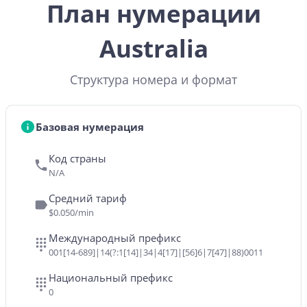
План нумерации
Australia
Структура номера и формат
Базовая нумерация
Код страны
N/A
Средний тариф
$0.050/min
Международный префикс
001[14-689]|14(?:1[14]|34|4[17]|[56]6|7[47]|88)0011
Национальный префикс
0