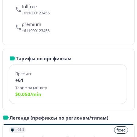
tollfree
+611800123456
premium
+611900123456
Тарифы по префиксам
Префикс
+61
Тариф за минуту
$
0.050
/min
Легенда (префиксы по регионам/типам)
fixed
+611