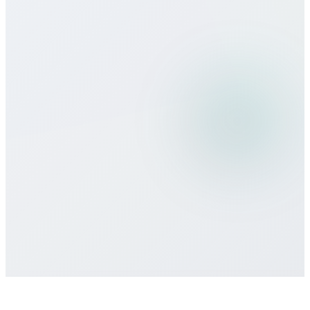
Можно ли использовать Bitcall в
поездках?
Какие способы оплаты принимаете?
Есть ли минимальные обязательства
или контракт?
Как получить поддержку?