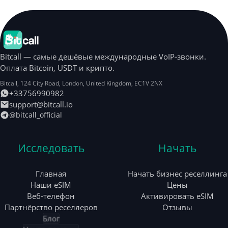
Bitcall — самые дешёвые международные VoIP‑звонки.
Оплата Bitcoin, USDT и крипто.
Bitcall, 124 City Road
,
London
,
United Kingdom
,
EC1V 2NX
+33756990982
support@bitcall.io
@bitcall_official
Исследовать
Начать
Главная
Начать бизнес реселлинга
Наши eSIM
Цены
Веб-телефон
Активировать eSIM
Партнёрство реселлеров
Отзывы
Блог