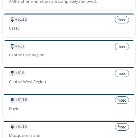
AMPS phone numbers are completely removed.
fixed
+6112
Casey
fixed
+612
Central East Region
fixed
+618
Central West Region
fixed
+6110
Davis
fixed
+6113
Macquarie Island