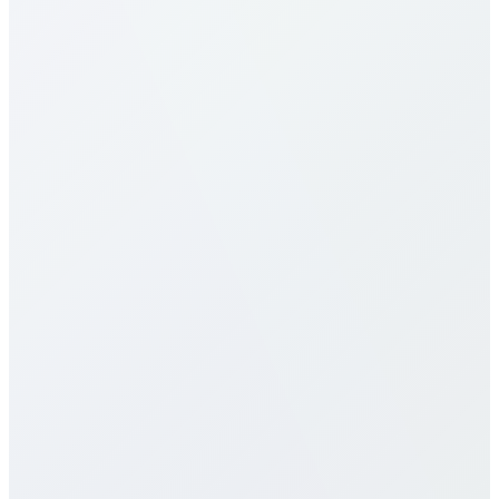
Каковы тарифы в Australia?
Наши тарифы в Australia одни из самых
выгодных. Цены зависят от направления
(мобильный/фиксированный) и выбранного
плана. См. таблицу выше. Предлагаем
поминутные, месячные и безлимитные планы
без скрытых сборов и контрактов.
Есть ли eSIM для Australia?
Какое качество связи?