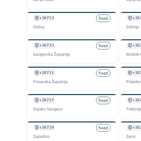
fixed
+38753
+38
Doboj
Srbinje
fixed
+38733
+38
Sarajevska Županija
Mobile 
fixed
+38731
+38
Posavska Županija
Prijedor
fixed
+38757
+38
Srpsko Sarajevo
Trebinj
fixed
+38739
+38
Zapadno
Zenic