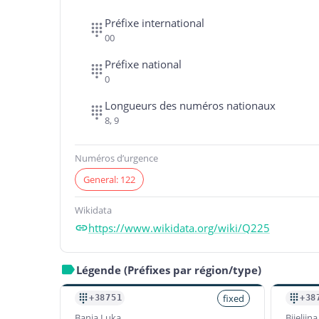
Préfixe international
00
Préfixe national
0
Longueurs des numéros nationaux
8, 9
Numéros d’urgence
General: 122
Wikidata
https://www.wikidata.org/wiki/Q225
Légende (Préfixes par région/type)
fixed
+38751
+38
Banja Luka
Bijeljina