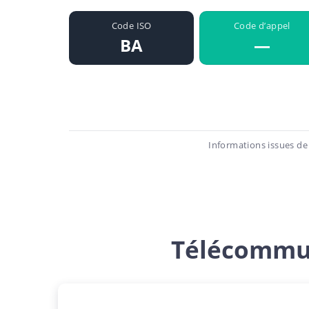
Code ISO
Code d’appel
BA
—
Informations issues de
Télécommun