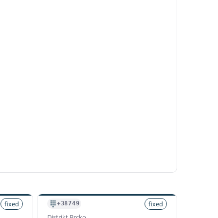
fixed
fixed
+38749
Distrikt Brcko