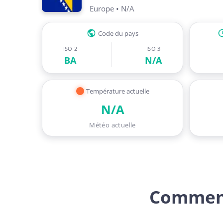
Europe
•
N/A
Code du pays
ISO 2
ISO 3
BA
N/A
Température actuelle
N/A
Météo actuelle
Comment