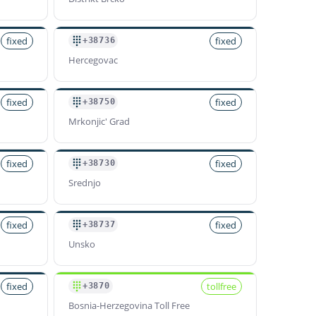
fixed
fixed
+38736
Hercegovac
fixed
fixed
+38750
Mrkonjic' Grad
fixed
fixed
+38730
Srednjo
fixed
fixed
+38737
Unsko
fixed
tollfree
+3870
Bosnia-Herzegovina Toll Free