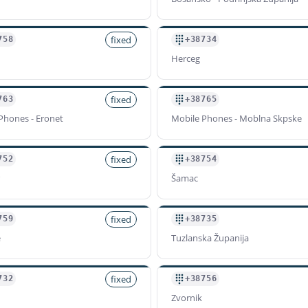
fixed
758
+38734
Herceg
fixed
763
+38765
Phones - Eronet
Mobile Phones - Moblna Skpske
fixed
752
+38754
Šamac
fixed
759
+38735
e
Tuzlanska Županija
fixed
732
+38756
Zvornik