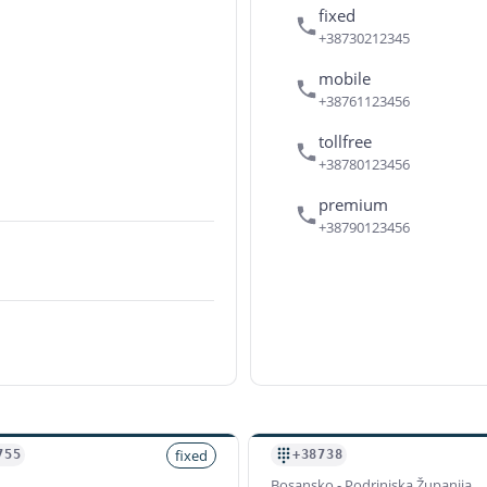
fixed
+38730212345
mobile
+38761123456
tollfree
+38780123456
premium
+38790123456
fixed
755
+38738
Bosansko - Podrinjska Županija