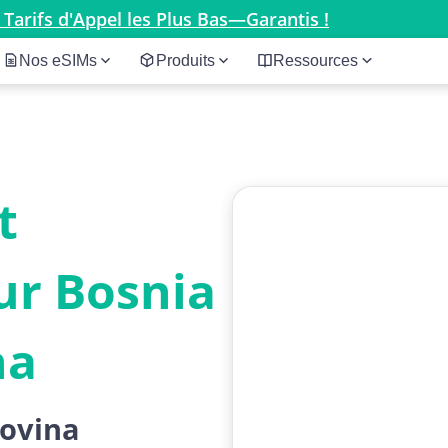
 Tarifs d'Appel les Plus Bas—Garantis !
Nos eSIMs
Produits
Ressources
t
ur Bosnia
na
govina