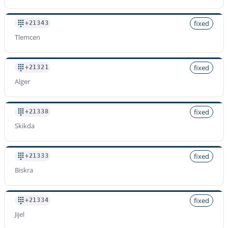
+2139619
Preis pro Minute
fixed
+21343
$
1.200
/min
Tlemcen
fixed
+21321
Alger
fixed
+21338
Skikda
fixed
+21333
Biskra
fixed
+21334
Jijel