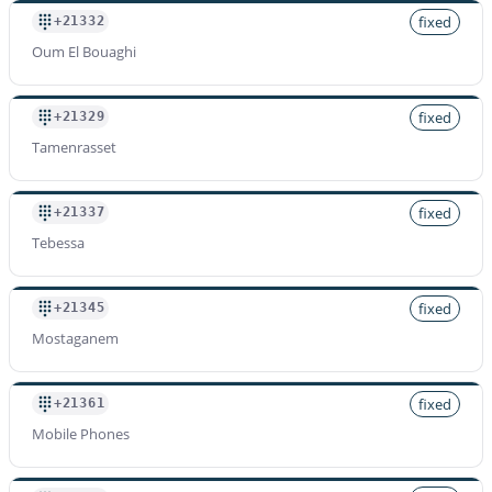
fixed
+21332
Oum El Bouaghi
fixed
+21329
Tamenrasset
fixed
+21337
Tebessa
fixed
+21345
Mostaganem
fixed
+21361
Mobile Phones