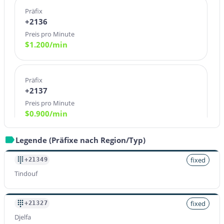
Präfix
+2136
Preis pro Minute
$
1.200
/min
Präfix
+2137
Preis pro Minute
$
0.900
/min
Legende (Präfixe nach Region/Typ)
Präfix
+21380
fixed
+21349
Preis pro Minute
Tindouf
$
1.200
/min
fixed
+21327
Djelfa
Präfix