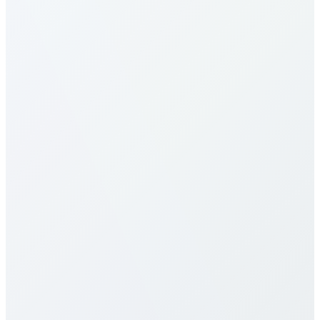
Wie rufe ich Algeria an?
Wie sind die Tarife nach Algeria?
Unsere Tarife nach Algeria gehören zu den
günstigsten. Preise variieren je Ziel (Mobil/Festnetz)
und Plan. Siehe Tabelle oben. Wir bieten
Minutenpakete, Monatspakete, Unlimited – alles
transparent ohne versteckte Gebühren oder
Verträge.