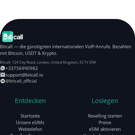
Bitcall — die günstigsten internationalen VoIP‑Anrufe. Bezahlen
mit Bitcoin, USDT & Krypto.
Bitcall, 124 City Road
,
London
,
United Kingdom
,
EC1V 2NX
+33756990982
support@bitcall.io
@bitcall_official
Entdecken
Loslegen
Startseite
Reselling starten
Unsere eSIMs
Preise
Webtelefon
eSIM aktivieren