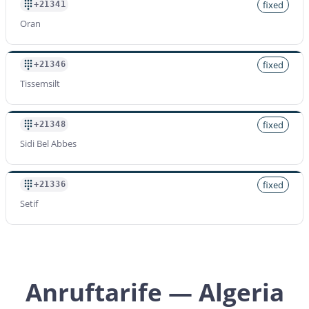
fixed
+21341
Oran
fixed
+21346
Tissemsilt
fixed
+21348
Sidi Bel Abbes
fixed
+21336
Setif
Anruftarife — Algeria