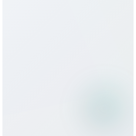
Bietet ihr eSIM für Algeria an?
Wie ist die Gesprächsqualität?
Kann ich Bitcall auf Reisen nutzen?
Welche Zahlungsmethoden akzeptiert
ihr?
Gibt es Mindestlaufzeiten oder