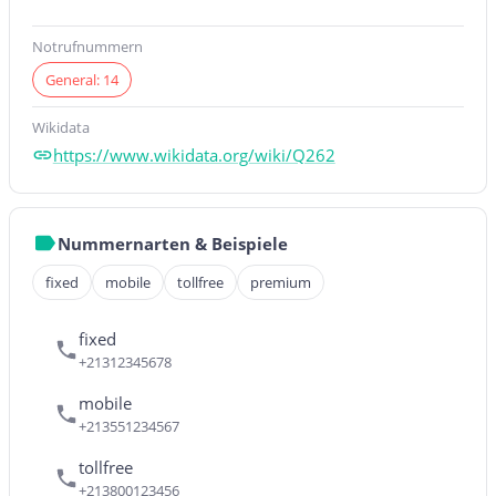
Notrufnummern
General: 14
Wikidata
https://www.wikidata.org/wiki/Q262
Nummernarten & Beispiele
fixed
mobile
tollfree
premium
fixed
+21312345678
mobile
+213551234567
tollfree
+213800123456