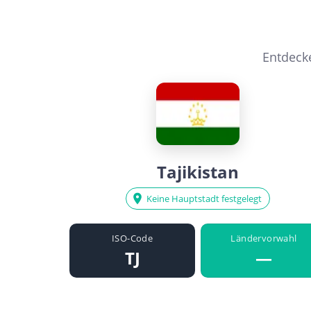
Entdecke
Tajikistan
Keine Hauptstadt festgelegt
ISO-Code
Ländervorwahl
TJ
—