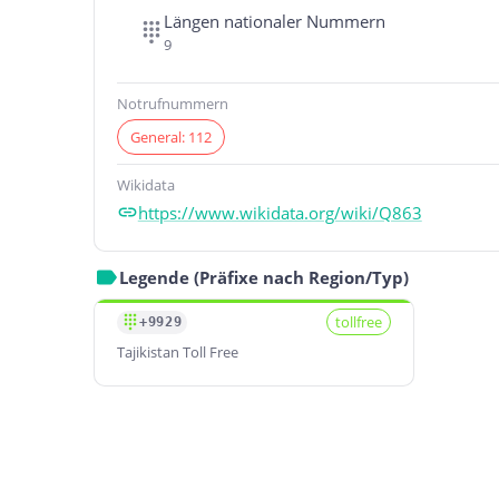
Längen nationaler Nummern
9
Notrufnummern
General: 112
Wikidata
https://www.wikidata.org/wiki/Q863
Legende (Präfixe nach Region/Typ)
tollfree
+9929
Tajikistan Toll Free