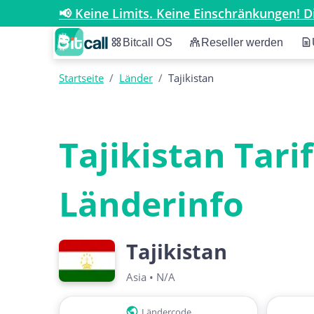
📢 Keine Limits. Keine Einschränkungen! Di
Bitcall OS
Reseller werden
Startseite
/
Länder
/
Tajikistan
Tajikistan Tari
Länderinfo
Tajikistan
Asia
•
N/A
Ländercode