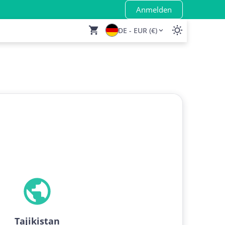
Anmelden
DE - EUR (€)
Tajikistan