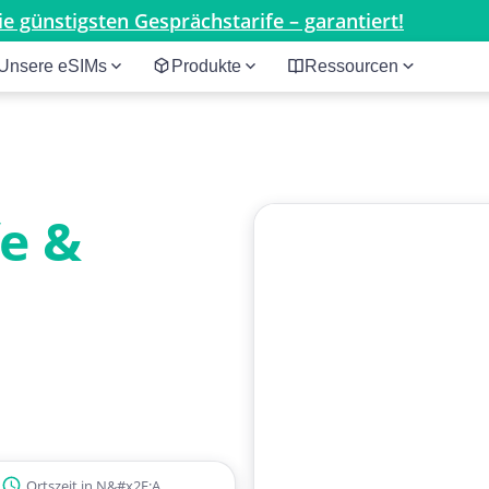
e günstigsten Gesprächstarife – garantiert!
Unsere eSIMs
Produkte
Ressourcen
fe &
Ortszeit in N&#x2F;A