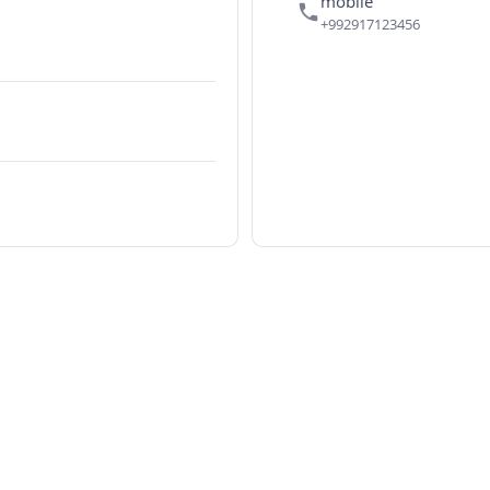
mobile
+992917123456