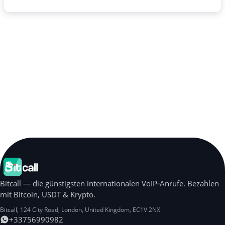
Bitcall — die günstigsten internationalen VoIP‑Anrufe. Bezahlen
mit Bitcoin, USDT & Krypto.
Bitcall, 124 City Road
,
London
,
United Kingdom
,
EC1V 2NX
+33756990982