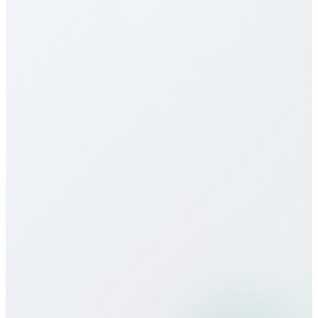
und Plan. Siehe Tabelle oben. Wir bieten
Minutenpakete, Monatspakete, Unlimited – alles
transparent ohne versteckte Gebühren oder
Verträge.
Bietet ihr eSIM für Malawi an?
Wie ist die Gesprächsqualität?
Kann ich Bitcall auf Reisen nutzen?