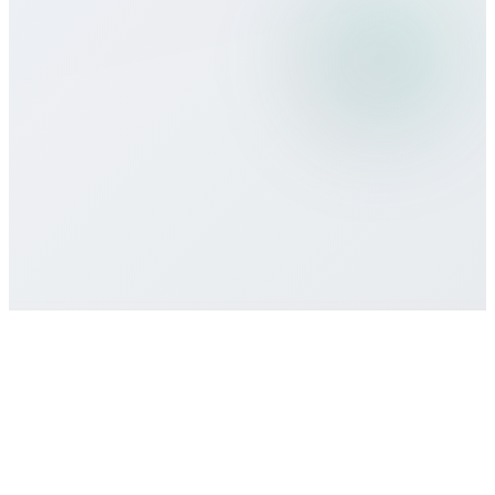
Welche Zahlungsmethoden akzeptiert
ihr?
Gibt es Mindestlaufzeiten oder
Verträge?
Wie erhalte ich Support?