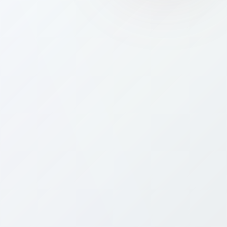
Which networks will I connect to with a
📶
Bitcall eSIM in South-Latin-America?
How much does a South-Latin-America
💰
eSIM cost?