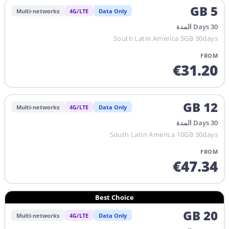
GB
5
Multi-networks
4G/LTE
Data Only
المدة
Days
30
South Latin America 5GB 30days
FROM
€
31.20
GB
12
Multi-networks
4G/LTE
Data Only
المدة
Days
30
South Latin America 10GB 30days
FROM
€
47.34
Best Choice
GB
20
Multi-networks
4G/LTE
Data Only