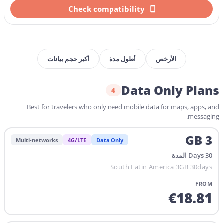
Check compatibility
الأرخص
أطول مدة
أكبر حجم بيانات
Data Only Plans
4
Best for travelers who only need mobile data for maps, apps, and
messaging.
GB
3
Multi-networks
4G/LTE
Data Only
المدة
Days
30
South Latin America 3GB 30days
FROM
€
18.81