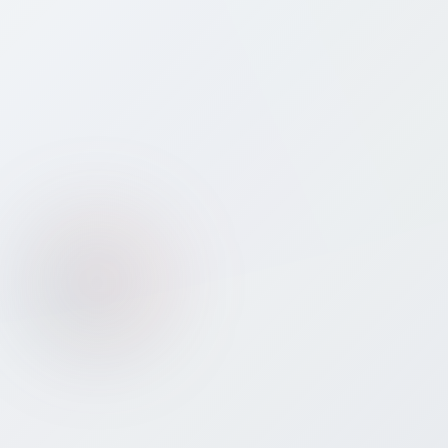
Which eSIM plan should I choose for
⭐
South-Latin-America?
How do I activate my eSIM for South-Latin-
⚡
America?
Will I keep my own phone number while
📱
using a Bitcall eSIM in South-Latin-America?
What if I use all my data before leaving
☎️
South-Latin-America?
Is my phone compatible with an eSIM for
📡