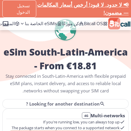
📢 لا حدود. لا قيود! أرخص أسعار المكالمات
تسجيل
South-Latin-America
eSIM
Home
— مضمون!
الدخول
المنتجات
eSIMs الخاصة بنا
كن موزعًا
Bitcall OS
eSim South-Latin-America
- From €18.81
ans range from
3GB for 30 days
at
$18.81
to Unlimited daily data.
Stay connected in
South-Latin-America
with flexible prepaid
eSIM plans, instant delivery, and access to reliable local
networks without swapping your SIM card.
Looking for another destination ?
Multi-networks
4G
If you're running low, you can always top up
The package starts when you connect to a supported network