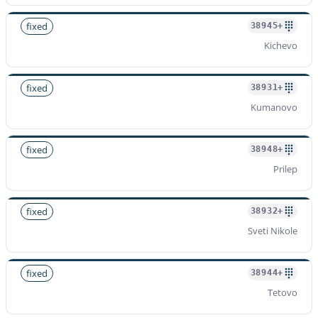
fixed
+38945
Kichevo
fixed
+38931
Kumanovo
fixed
+38948
Prilep
fixed
+38932
Sveti Nikole
fixed
+38944
Tetovo