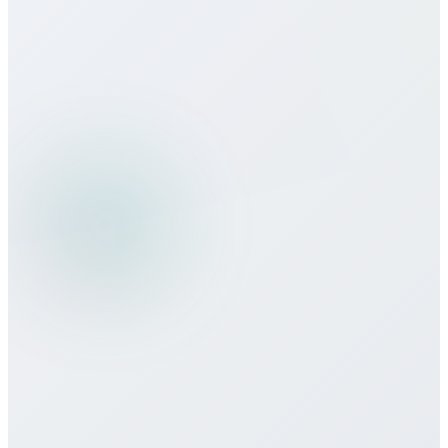
كيف تقارن جودة المكالمات بالمزودين
التقليديين؟
هل يمكنني استخدام خدمات Bitcall أثناء
السفر؟
ما طرق الدفع التي تقبلونها؟
هل هناك التزام أدنى أو عقد مطلوب؟
كيف أحصل على دعم العملاء إذا احتجت
مساعدة؟