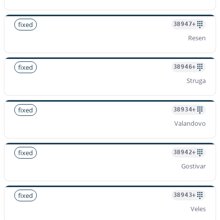
fixed
+38947
Resen
fixed
+38946
Struga
fixed
+38934
Valandovo
fixed
+38942
Gostivar
fixed
+38943
Veles