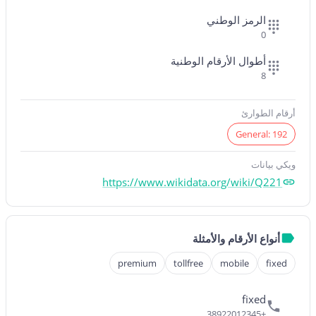
الرمز الوطني
0
أطوال الأرقام الوطنية
8
أرقام الطوارئ
General: 192
ويكي بيانات
https://www.wikidata.org/wiki/Q221
أنواع الأرقام والأمثلة
premium
tollfree
mobile
fixed
fixed
+38922012345