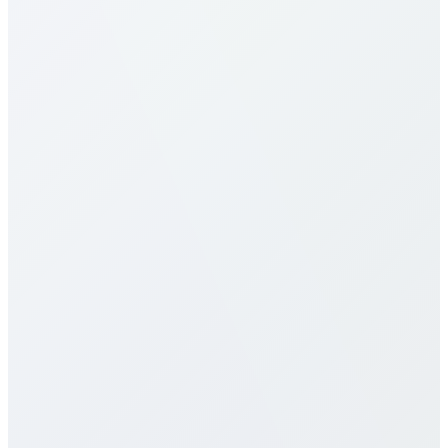
ما هي تعرفة المكالمات إلى North
Macedonia؟
تعرفة المكالمات إلى North Macedonia لدينا من بين
الأكثر تنافسية في السوق. تختلف الأسعار حسب نوع الوجهة
(هاتف محمول مقابل خط أرضي) والخطة المختارة. تحقّق
من جدول الأسعار التفصيلي أعلاه لمعرفة التسعير الدقيق.
نقدّم عدة خطط تشمل الدفع بالدقيقة، باقات شهرية،
وخطط غير محدودة لتناسب أنماط الاستخدام المختلفة.
جميع الأسعار شفافة دون رسوم خفية، أو رسوم اتصال، أو
عقود طويلة الأجل.
هل تقدمون خدمات eSIM لـ North
Macedonia؟