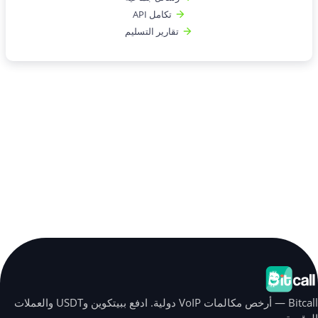
تكامل API
تقارير التسليم
Bitcall — أرخص مكالمات VoIP دولية. ادفع ببيتكوين وUSDT والعملات